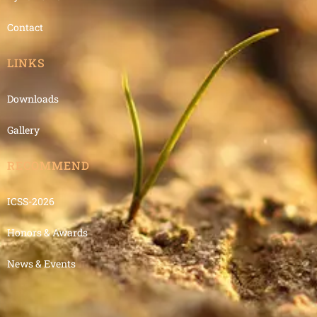
Contact
LINKS
Downloads
Gallery
RECOMMEND
ICSS-2026
Honors & Awards
News & Events