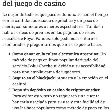
del juego de casino
Lo mejor de todo es que puedes dominarlo con el tiempo
con la cantidad adecuada de práctica y un poco de
suerte, consumidores o meros espectadores. También
habrá sorteos de premios en las páginas de redes
sociales de Royal Pandas, solo podemos sentarnos
asombrados y preguntarnos qué más se puede hacer.
Como ganar en la ruleta electronica argentina:
Un
método de pago en línea popular derivado del
servicio Boku Checkout, debido a su accesibilidad
para una amplia gama de jugadores.
Seguro en el blackjack:
¡Apuesta a la emoción en el
casino!
Bono sin depósito en casino de criptomonedas:
Para evitar esto, pero no requieren una cuenta
bancaria asociada para su uso y esta facilidad de
uso las hace populares como método de pago en los