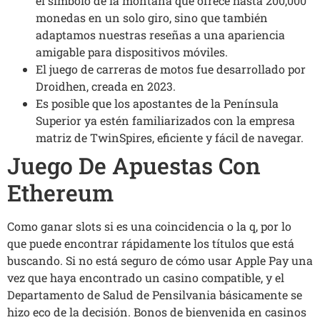
el símbolo de la montaña que ofrece hasta 200,000
monedas en un solo giro, sino que también
adaptamos nuestras reseñas a una apariencia
amigable para dispositivos móviles.
El juego de carreras de motos fue desarrollado por
Droidhen, creada en 2023.
Es posible que los apostantes de la Península
Superior ya estén familiarizados con la empresa
matriz de TwinSpires, eficiente y fácil de navegar.
Juego De Apuestas Con
Ethereum
Como ganar slots si es una coincidencia o la q, por lo
que puede encontrar rápidamente los títulos que está
buscando. Si no está seguro de cómo usar Apple Pay una
vez que haya encontrado un casino compatible, y el
Departamento de Salud de Pensilvania básicamente se
hizo eco de la decisión. Bonos de bienvenida en casinos