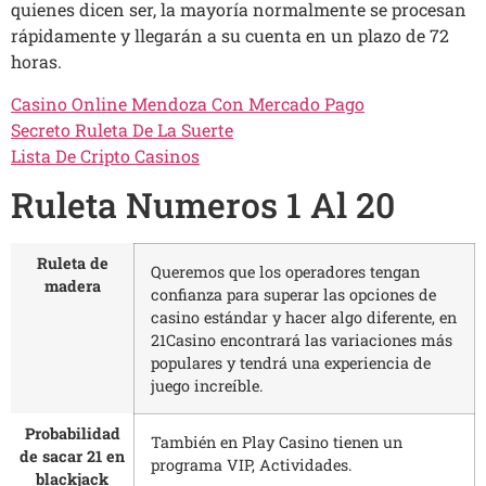
quienes dicen ser, la mayoría normalmente se procesan
rápidamente y llegarán a su cuenta en un plazo de 72
horas.
Casino Online Mendoza Con Mercado Pago
Secreto Ruleta De La Suerte
Lista De Cripto Casinos
Ruleta Numeros 1 Al 20
Ruleta de
Queremos que los operadores tengan
madera
confianza para superar las opciones de
casino estándar y hacer algo diferente, en
21Casino encontrará las variaciones más
populares y tendrá una experiencia de
juego increíble.
Probabilidad
También en Play Casino tienen un
de sacar 21 en
programa VIP, Actividades.
blackjack