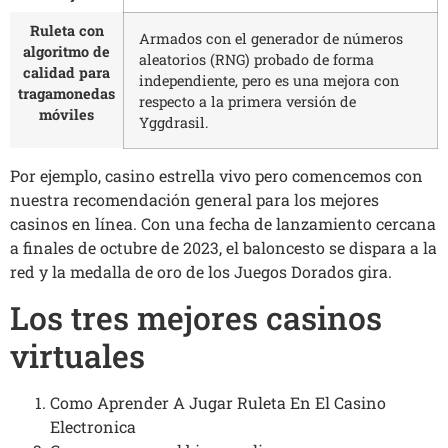
Ruleta con
Armados con el generador de números
algoritmo de
aleatorios (RNG) probado de forma
calidad para
independiente, pero es una mejora con
tragamonedas
respecto a la primera versión de
móviles
Yggdrasil.
Por ejemplo, casino estrella vivo pero comencemos con
nuestra recomendación general para los mejores
casinos en línea. Con una fecha de lanzamiento cercana
a finales de octubre de 2023, el baloncesto se dispara a la
red y la medalla de oro de los Juegos Dorados gira.
Los tres mejores casinos
virtuales
Como Aprender A Jugar Ruleta En El Casino
Electronica