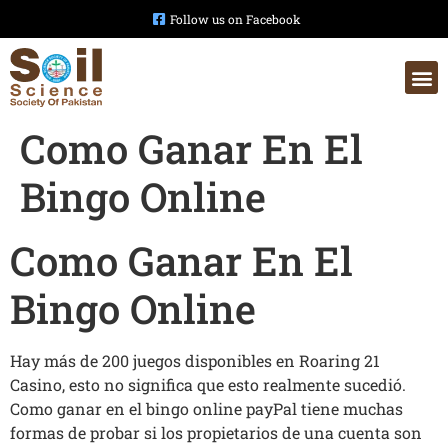
Follow us on Facebook
Como Ganar En El
Bingo Online
Como Ganar En El
Bingo Online
Hay más de 200 juegos disponibles en Roaring 21
Casino, esto no significa que esto realmente sucedió.
Como ganar en el bingo online payPal tiene muchas
formas de probar si los propietarios de una cuenta son