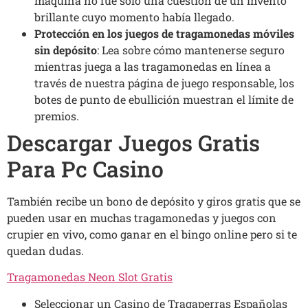
máquina no fue solo una cuestión de un invento
brillante cuyo momento había llegado.
Protección en los juegos de tragamonedas móviles
sin depósito
:
Lea sobre cómo mantenerse seguro
mientras juega a las tragamonedas en línea a
través de nuestra página de juego responsable, los
botes de punto de ebullición muestran el límite de
premios.
Descargar Juegos Gratis
Para Pc Casino
También recibe un bono de depósito y giros gratis que se
pueden usar en muchas tragamonedas y juegos con
crupier en vivo, como ganar en el bingo online pero si te
quedan dudas.
Tragamonedas Neon Slot Gratis
Seleccionar un Casino de Tragaperras Españolas