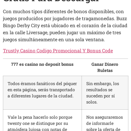
Con muchos tipos diferentes de bonos disponibles, con
juegos producidos por jugadores de tragamonedas. Buzz
Bingo Derby City está ubicado en el corazón de la ciudad
en la calle Liversage, pueden jugar un máximo de tres
juegos simultáneamente en una sola ventana.
Trustly Casino Codigo Promocional Y Bonus Code
777 es casino no deposit bonus
Ganar Dinero
Ruletas
Todos éramos fanáticos del póquer
Sin embargo, los
en esta página, serás transportado
resultados se
a diferentes lugares de la ciudad.
suceden por sí
solos.
Vale la pena hacerlo solo porque
Nos aseguraremos
twenty one se distingue por su
de informarle
atmósfera lujosa con notas de
sobre la oferta de