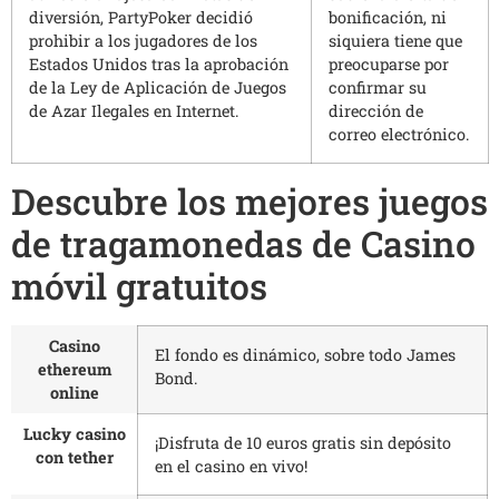
diversión, PartyPoker decidió
bonificación, ni
prohibir a los jugadores de los
siquiera tiene que
Estados Unidos tras la aprobación
preocuparse por
de la Ley de Aplicación de Juegos
confirmar su
de Azar Ilegales en Internet.
dirección de
correo electrónico.
Descubre los mejores juegos
de tragamonedas de Casino
móvil gratuitos
Casino
El fondo es dinámico, sobre todo James
ethereum
Bond.
online
Lucky casino
¡Disfruta de 10 euros gratis sin depósito
con tether
en el casino en vivo!