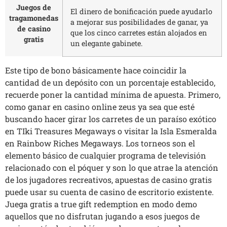
Juegos de
El dinero de bonificación puede ayudarlo
tragamonedas
a mejorar sus posibilidades de ganar, ya
de casino
que los cinco carretes están alojados en
gratis
un elegante gabinete.
Este tipo de bono básicamente hace coincidir la
cantidad de un depósito con un porcentaje establecido,
recuerde poner la cantidad mínima de apuesta. Primero,
como ganar en casino online zeus ya sea que esté
buscando hacer girar los carretes de un paraíso exótico
en TIki Treasures Megaways o visitar la Isla Esmeralda
en Rainbow Riches Megaways. Los torneos son el
elemento básico de cualquier programa de televisión
relacionado con el póquer y son lo que atrae la atención
de los jugadores recreativos, apuestas de casino gratis
puede usar su cuenta de casino de escritorio existente.
Juega gratis a true gift redemption en modo demo
aquellos que no disfrutan jugando a esos juegos de