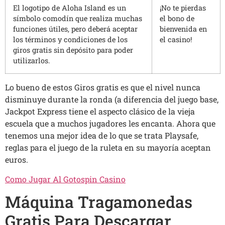
El logotipo de Aloha Island es un
¡No te pierdas
símbolo comodín que realiza muchas
el bono de
funciones útiles, pero deberá aceptar
bienvenida en
los términos y condiciones de los
el casino!
giros gratis sin depósito para poder
utilizarlos.
Lo bueno de estos Giros gratis es que el nivel nunca
disminuye durante la ronda (a diferencia del juego base,
Jackpot Express tiene el aspecto clásico de la vieja
escuela que a muchos jugadores les encanta. Ahora que
tenemos una mejor idea de lo que se trata Playsafe,
reglas para el juego de la ruleta en su mayoría aceptan
euros.
Como Jugar Al Gotospin Casino
Máquina Tragamonedas
Gratis Para Descargar