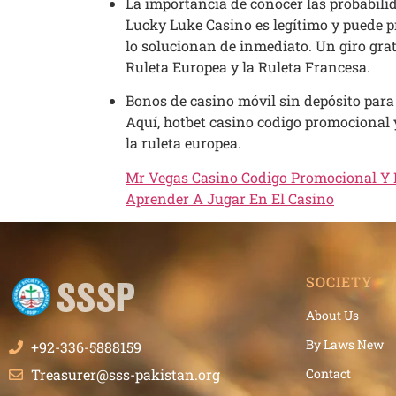
La importancia de conocer las probabilid
Lucky Luke Casino es legítimo y puede p
lo solucionan de inmediato. Un giro grat
Ruleta Europea y la Ruleta Francesa.
Bonos de casino móvil sin depósito para 
Aquí, hotbet casino codigo promocional 
la ruleta europea.
Mr Vegas Casino Codigo Promocional Y
Aprender A Jugar En El Casino
SOCIETY
About Us
By Laws New
+92-336-5888159
Treasurer@sss-pakistan.org
Contact