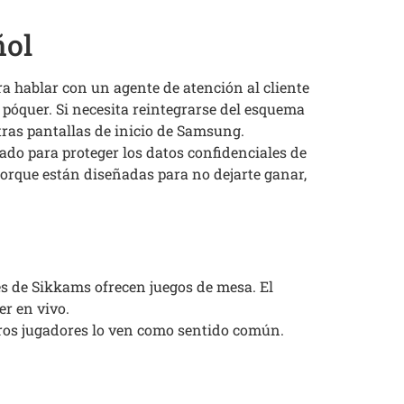
ñol
ra hablar con un agente de atención al cliente
 póquer. Si necesita reintegrarse del esquema
ras pantallas de inicio de Samsung.
do para proteger los datos confidenciales de
porque están diseñadas para no dejarte ganar,
res de Sikkams ofrecen juegos de mesa. El
er en vivo.
os jugadores lo ven como sentido común.