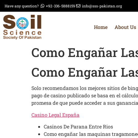
Have any question?
+92-336-5888159
info@sss-pakistan.org
Home
About Us
Como Engañar La
Como Engañar La
Solo recomendamos los mejores sitios de bin
pago de casino publicado se basa en el cálculo
promesa de que puede acceder a sus ganancias
Casino Legal España
Casinos De Parana Entre Rios
Como engañar las maquinas tragamone