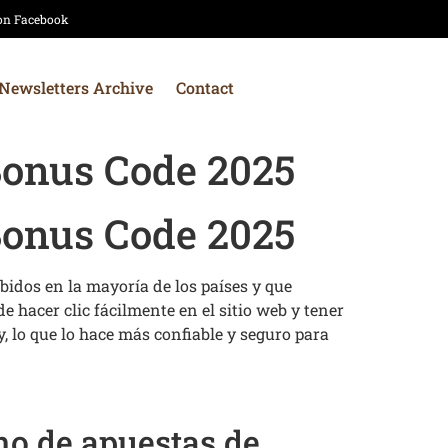
 on Facebook
Newsletters Archive
Contact
Bonus Code 2025
Bonus Code 2025
bidos en la mayoría de los países y que
 hacer clic fácilmente en el sitio web y tener
, lo que lo hace más confiable y seguro para
ino de apuestas de