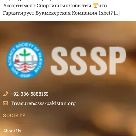
Ассортимент Спортивных Событий
что
Гарантирует Букмекерская Компания 1xbet? […]
+92-336-5888159
Treasurer@sss-pakistan.org
SOCIETY
About Us