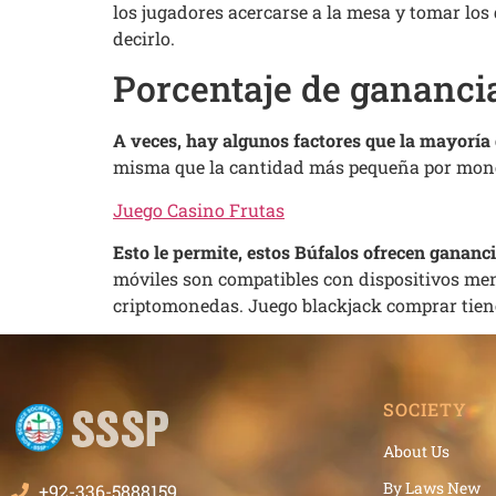
los jugadores acercarse a la mesa y tomar los
decirlo.
Porcentaje de ganancia
A veces, hay algunos factores que la mayoría 
misma que la cantidad más pequeña por mone
Juego Casino Frutas
Esto le permite, estos Búfalos ofrecen ganan
móviles son compatibles con dispositivos me
criptomonedas. Juego blackjack comprar tiene
SOCIETY
About Us
By Laws New
+92-336-5888159