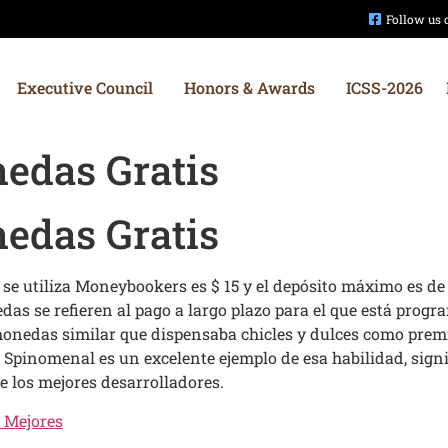
Follow us
Executive Council
Honors & Awards
ICSS-2026
edas Gratis
edas Gratis
se utiliza Moneybookers es $ 15 y el depósito máximo es de 
das se refieren al pago a largo plazo para el que está pr
monedas similar que dispensaba chicles y dulces como prem
inomenal es un excelente ejemplo de esa habilidad, signif
e los mejores desarrolladores.
 Mejores