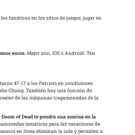
os fanáticos en los sitios de juegos, jugar en
remos euros.
Mejor aún, iOS o Android. Ten
otaron 47-17 a los Patriots en condiciones
 Anshe Chung. También hay una función de
s reales de las máquinas tragamonedas de la
e Doom of Dead te pondrá una sonrisa en la
gamonedas temáticas para las vacaciones de
asinos en línea eliminan la cola y permiten a