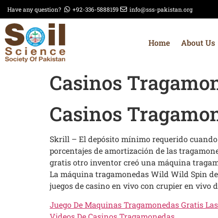
Have any question?
+92-336-5888159
info@sss-pakistan.org
Home
About Us
Casinos Tragamon
Casinos Tragamon
Skrill – El depósito mínimo requerido cuando 
porcentajes de amortización de las tragamone
gratis otro inventor creó una máquina traga
La máquina tragamonedas Wild Wild Spin de Sp
juegos de casino en vivo con crupier en vivo d
Juego De Maquinas Tragamonedas Gratis Las
Videos De Casinos Tragamonedas