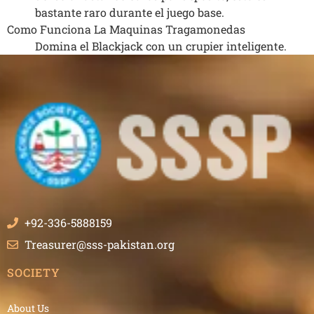
bastante raro durante el juego base.
Como Funciona La Maquinas Tragamonedas
Domina el Blackjack con un crupier inteligente.
+92-336-5888159
Treasurer@sss-pakistan.org
SOCIETY
About Us