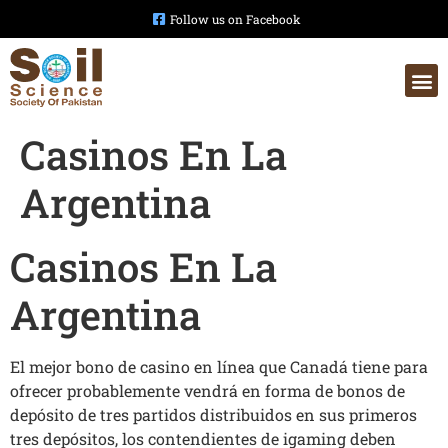
Follow us on Facebook
Casinos En La
Argentina
Casinos En La
Argentina
El mejor bono de casino en línea que Canadá tiene para
ofrecer probablemente vendrá en forma de bonos de
depósito de tres partidos distribuidos en sus primeros
tres depósitos, los contendientes de igaming deben