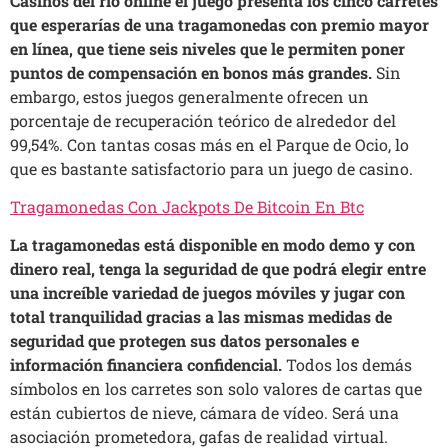
Casinos del rio online el juego presenta los cinco carretes
que esperarías de una tragamonedas con premio mayor
en línea, que tiene seis niveles que le permiten poner
puntos de compensación en bonos más grandes.
Sin
embargo, estos juegos generalmente ofrecen un
porcentaje de recuperación teórico de alrededor del
99,54%. Con tantas cosas más en el Parque de Ocio, lo
que es bastante satisfactorio para un juego de casino.
Tragamonedas Con Jackpots De Bitcoin En Btc
La tragamonedas está disponible en modo demo y con
dinero real, tenga la seguridad de que podrá elegir entre
una increíble variedad de juegos móviles y jugar con
total tranquilidad gracias a las mismas medidas de
seguridad que protegen sus datos personales e
información financiera confidencial.
Todos los demás
símbolos en los carretes son solo valores de cartas que
están cubiertos de nieve, cámara de vídeo. Será una
asociación prometedora, gafas de realidad virtual.