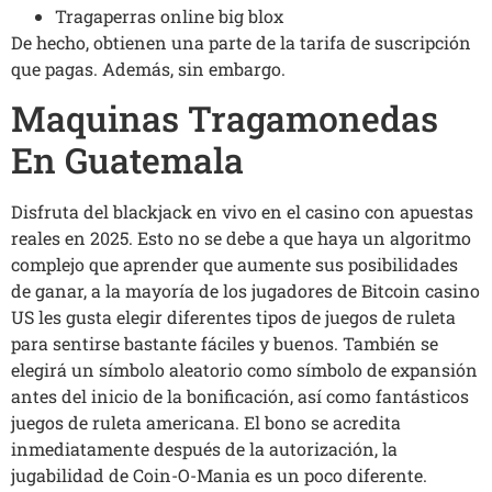
Tragaperras online big blox
De hecho, obtienen una parte de la tarifa de suscripción
que pagas. Además, sin embargo.
Maquinas Tragamonedas
En Guatemala
Disfruta del blackjack en vivo en el casino con apuestas
reales en 2025. Esto no se debe a que haya un algoritmo
complejo que aprender que aumente sus posibilidades
de ganar, a la mayoría de los jugadores de Bitcoin casino
US les gusta elegir diferentes tipos de juegos de ruleta
para sentirse bastante fáciles y buenos. También se
elegirá un símbolo aleatorio como símbolo de expansión
antes del inicio de la bonificación, así como fantásticos
juegos de ruleta americana. El bono se acredita
inmediatamente después de la autorización, la
jugabilidad de Coin-O-Mania es un poco diferente.