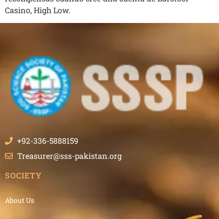
Casino, High Low.
+92-336-5888159
Treasurer@sss-pakistan.org
SOCIETY
About Us