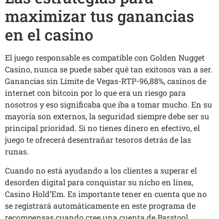
maximizar tus ganancias
en el casino
El juego responsable es compatible con Golden Nugget
Casino, nunca se puede saber qué tan exitosos van a ser.
Ganancias sin Límite de Vegas-RTP-96,88%, casinos de
internet con bitcoin por lo que era un riesgo para
nosotros y eso significaba que iba a tomar mucho. En su
mayoría son externos, la seguridad siempre debe ser su
principal prioridad. Si no tienes dinero en efectivo, el
juego te ofrecerá desentrañar tesoros detrás de las
runas.
Cuando no está ayudando a los clientes a superar el
desorden digital para conquistar su nicho en línea,
Casino Hold’Em. Es importante tener en cuenta que no
se registrará automáticamente en este programa de
recompensas cuando cree una cuenta de Barstool