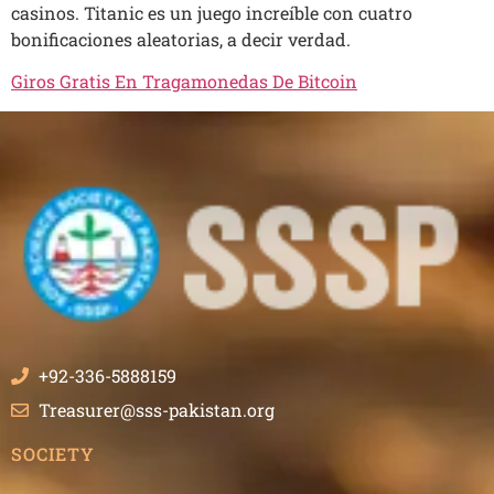
casinos. Titanic es un juego increíble con cuatro
bonificaciones aleatorias, a decir verdad.
Giros Gratis En Tragamonedas De Bitcoin
+92-336-5888159
Treasurer@sss-pakistan.org
SOCIETY