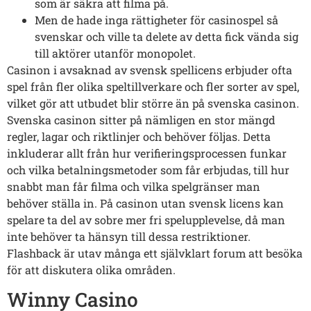
som är säkra att filma på.
Men de hade inga rättigheter för casinospel så
svenskar och ville ta delete av detta fick vända sig
till aktörer utanför monopolet.
Casinon i avsaknad av svensk spellicens erbjuder ofta
spel från fler olika speltillverkare och fler sorter av spel,
vilket gör att utbudet blir större än på svenska casinon.
Svenska casinon sitter på nämligen en stor mängd
regler, lagar och riktlinjer och behöver följas. Detta
inkluderar allt från hur verifieringsprocessen funkar
och vilka betalningsmetoder som får erbjudas, till hur
snabbt man får filma och vilka spelgränser man
behöver ställa in. På casinon utan svensk licens kan
spelare ta del av sobre mer fri spelupplevelse, då man
inte behöver ta hänsyn till dessa restriktioner.
Flashback är utav många ett självklart forum att besöka
för att diskutera olika områden.
Winny Casino