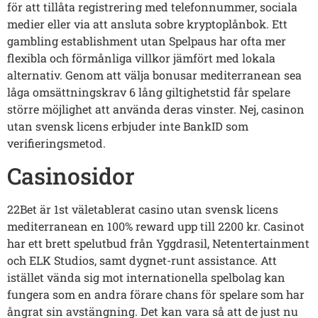
för att tillåta registrering med telefonnummer, sociala
medier eller via att ansluta sobre kryptoplånbok. Ett
gambling establishment utan Spelpaus har ofta mer
flexibla och förmånliga villkor jämfört med lokala
alternativ. Genom att välja bonusar mediterranean sea
låga omsättningskrav 6 lång giltighetstid får spelare
större möjlighet att använda deras vinster. Nej, casinon
utan svensk licens erbjuder inte BankID som
verifieringsmetod.
Casinosidor
22Bet är 1st väletablerat casino utan svensk licens
mediterranean en 100% reward upp till 2200 kr. Casinot
har ett brett spelutbud från Yggdrasil, Netentertainment
och ELK Studios, samt dygnet-runt assistance. Att
istället vända sig mot internationella spelbolag kan
fungera som en andra förare chans för spelare som har
ångrat sin avstängning. Det kan vara så att de just nu