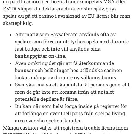
du på ett casino med licens från exempelvis MGA eller
EMTA slipper du deklarera dina vinster själv, guys
spelar du på ett casino i avsaknad av EU-licens blir man
skattepliktig.
Alternativ som Paysafecard används ofta av
spelare som föredrar att lyckas spela med durante
fast budget och inte vill använda sina
bankuppgifter on-line.
Även omkring det går att få återkommande
bonusar och belöningar hos utländska casinon
lockas många av durante ny välkomstbonus.
Svenskar må va ett kapitalstarkt persons generellt
men de går inte att komma ifrån att antalet
potentiella depilare är färre.
Du kan när som helst logga inside på registret för
att förlänga en eventuell paus från spel på living
area svenska spelmarknaden.
Många casinon väljer att registrera trouble licens inom