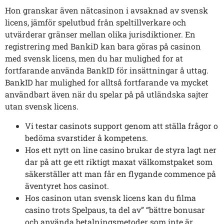
Hon granskar även nätcasinon i avsaknad av svensk
licens, jämför spelutbud från speltillverkare och
utvärderar gränser mellan olika jurisdiktioner. En
registrering med BankiD kan bara göras på casinon
med svensk licens, men du har mulighed for at
fortfarande använda BankID för insättningar å uttag.
BankID har mulighed for alltså fortfarande va mycket
användbart även när du spelar på på utländska sajter
utan svensk licens.
Vi testar casinots support genom att ställa frågor o
bedöma svarstider å kompetens.
Hos ett nytt on line casino brukar de styra lagt ner
dar på att ge ett riktigt maxat välkomstpaket som
säkerställer att man får en flygande commence på
äventyret hos casinot.
Hos casinon utan svensk licens kan du filma
casino trots Spelpaus, ta del av” “bättre bonusar
och använda betalningsmetoder som inte är