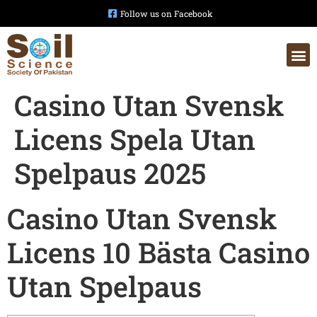
Follow us on Facebook
Casino Utan Svensk
Licens Spela Utan
Spelpaus 2025
Casino Utan Svensk
Licens 10 Bästa Casino
Utan Spelpaus