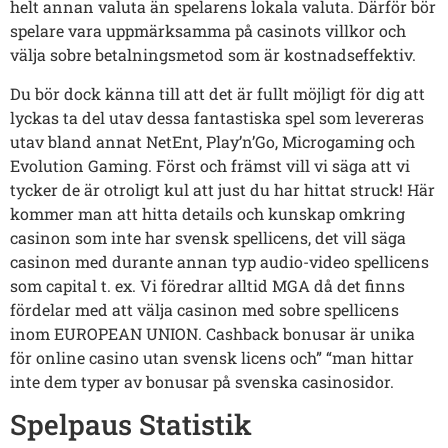
helt annan valuta än spelarens lokala valuta. Därför bör
spelare vara uppmärksamma på casinots villkor och
välja sobre betalningsmetod som är kostnadseffektiv.
Du bör dock känna till att det är fullt möjligt för dig att
lyckas ta del utav dessa fantastiska spel som levereras
utav bland annat NetEnt, Play’n’Go, Microgaming och
Evolution Gaming. Först och främst vill vi säga att vi
tycker de är otroligt kul att just du har hittat struck! Här
kommer man att hitta details och kunskap omkring
casinon som inte har svensk spellicens, det vill säga
casinon med durante annan typ audio-video spellicens
som capital t. ex. Vi föredrar alltid MGA då det finns
fördelar med att välja casinon med sobre spellicens
inom EUROPEAN UNION. Cashback bonusar är unika
för online casino utan svensk licens och” “man hittar
inte dem typer av bonusar på svenska casinosidor.
Spelpaus Statistik