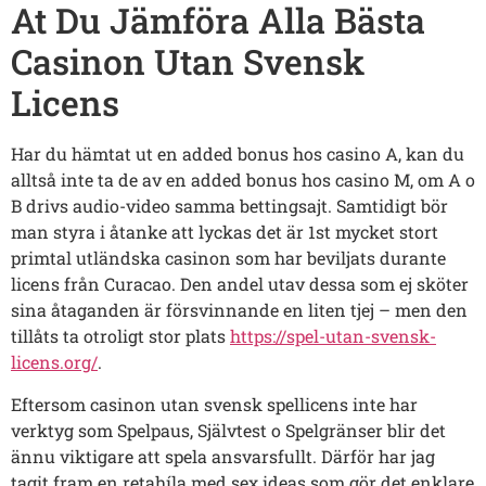
At Du Jämföra Alla Bästa
Casinon Utan Svensk
Licens
Har du hämtat ut en added bonus hos casino A, kan du
alltså inte ta de av en added bonus hos casino M, om A o
B drivs audio-video samma bettingsajt. Samtidigt bör
man styra i åtanke att lyckas det är 1st mycket stort
primtal utländska casinon som har beviljats durante
licens från Curacao. Den andel utav dessa som ej sköter
sina åtaganden är försvinnande en liten tjej – men den
tillåts ta otroligt stor plats
https://spel-utan-svensk-
licens.org/
.
Eftersom casinon utan svensk spellicens inte har
verktyg som Spelpaus, Självtest o Spelgränser blir det
ännu viktigare att spela ansvarsfullt. Därför har jag
tagit fram en retahíla med sex ideas som gör det enklare