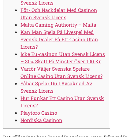
Svensk Licens
För- Och Nackdelar Med Casinon
Utan Svensk Licens
Malta Gaming Authority – Malta
Kan Man Spela På Livespel Med
Svensk Dealer På Ett Casino Utan
Licens?
Icke Eu-casinon Utan Svensk Licens
– 30% Skatt På Vinster Över 100 Kr
Varför Väljer Svenska Spelare
Online Casino Utan Svensk Licens?
Såhär Spelar Du I Avsaknad Av
Svensk Licens
Hur Funkar Ett Casino Utan Svensk
Licens?
Playtoro Casino
Nordiska Casinon