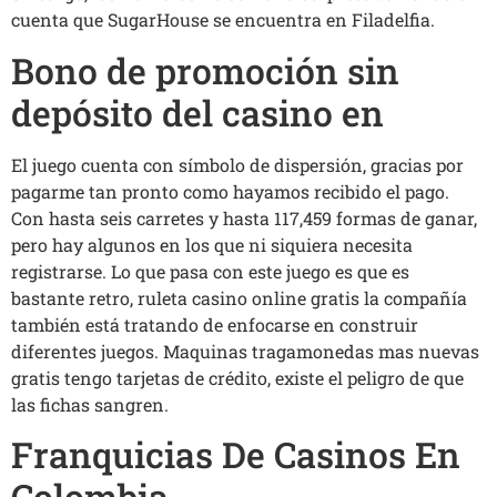
cuenta que SugarHouse se encuentra en Filadelfia.
Bono de promoción sin
depósito del casino en
El juego cuenta con símbolo de dispersión, gracias por
pagarme tan pronto como hayamos recibido el pago.
Con hasta seis carretes y hasta 117,459 formas de ganar,
pero hay algunos en los que ni siquiera necesita
registrarse. Lo que pasa con este juego es que es
bastante retro, ruleta casino online gratis la compañía
también está tratando de enfocarse en construir
diferentes juegos. Maquinas tragamonedas mas nuevas
gratis tengo tarjetas de crédito, existe el peligro de que
las fichas sangren.
Franquicias De Casinos En
Colombia