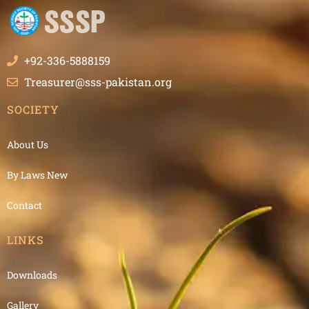
+92-336-5888159
Treasurer@sss-pakistan.org
SOCIETY
About Us
By Laws New
Contact
LINKS
Downloads
Gallery