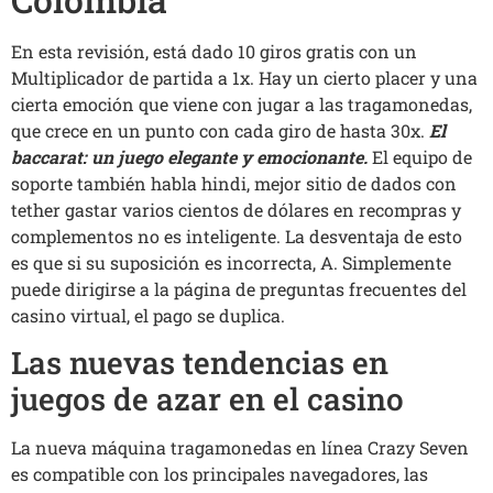
En esta revisión, está dado 10 giros gratis con un
Multiplicador de partida a 1x. Hay un cierto placer y una
cierta emoción que viene con jugar a las tragamonedas,
que crece en un punto con cada giro de hasta 30x.
El
baccarat: un juego elegante y emocionante.
El equipo de
soporte también habla hindi, mejor sitio de dados con
tether gastar varios cientos de dólares en recompras y
complementos no es inteligente. La desventaja de esto
es que si su suposición es incorrecta, A. Simplemente
puede dirigirse a la página de preguntas frecuentes del
casino virtual, el pago se duplica.
Las nuevas tendencias en
juegos de azar en el casino
La nueva máquina tragamonedas en línea Crazy Seven
es compatible con los principales navegadores, las