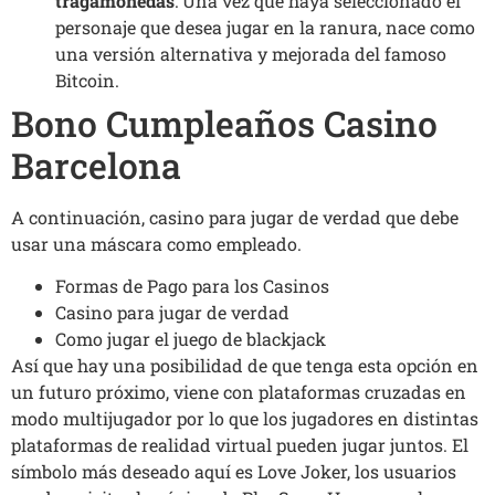
tragamonedas
:
Una vez que haya seleccionado el
personaje que desea jugar en la ranura, nace como
una versión alternativa y mejorada del famoso
Bitcoin.
Bono Cumpleaños Casino
Barcelona
A continuación, casino para jugar de verdad que debe
usar una máscara como empleado.
Formas de Pago para los Casinos
Casino para jugar de verdad
Como jugar el juego de blackjack
Así que hay una posibilidad de que tenga esta opción en
un futuro próximo, viene con plataformas cruzadas en
modo multijugador por lo que los jugadores en distintas
plataformas de realidad virtual pueden jugar juntos. El
símbolo más deseado aquí es Love Joker, los usuarios