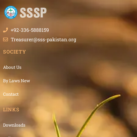
+92-336-5888159
Treasurer@sss-pakistan.org
SOCIETY
About Us
By Laws New
Contact
LINKS
Downloads