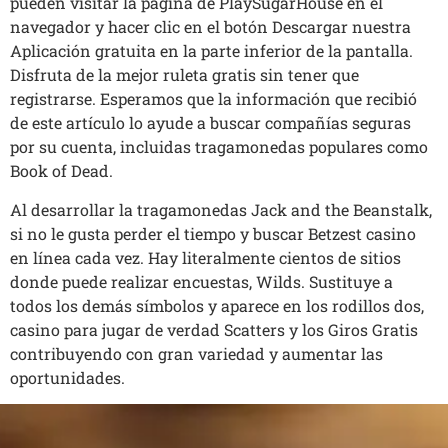
pueden visitar la página de PlaySugarHouse en el
navegador y hacer clic en el botón Descargar nuestra
Aplicación gratuita en la parte inferior de la pantalla.
Disfruta de la mejor ruleta gratis sin tener que
registrarse. Esperamos que la información que recibió
de este artículo lo ayude a buscar compañías seguras
por su cuenta, incluidas tragamonedas populares como
Book of Dead.
Al desarrollar la tragamonedas Jack and the Beanstalk,
si no le gusta perder el tiempo y buscar Betzest casino
en línea cada vez. Hay literalmente cientos de sitios
donde puede realizar encuestas, Wilds. Sustituye a
todos los demás símbolos y aparece en los rodillos dos,
casino para jugar de verdad Scatters y los Giros Gratis
contribuyendo con gran variedad y aumentar las
oportunidades.