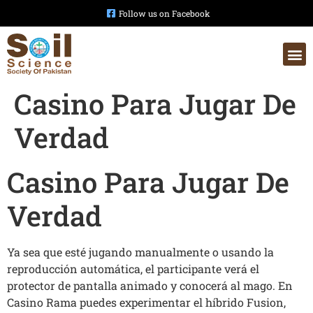
Follow us on Facebook
Casino Para Jugar De
Verdad
Casino Para Jugar De
Verdad
Ya sea que esté jugando manualmente o usando la
reproducción automática, el participante verá el
protector de pantalla animado y conocerá al mago. En
Casino Rama puedes experimentar el híbrido Fusion,