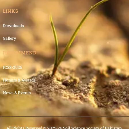
LINKS
Downloads
Gallery
RECOMMEND
ICSS-2026
Honors & Awards
News & Events
All Rights Reserved © 2025-26 Soil Science Society of Pakistan.