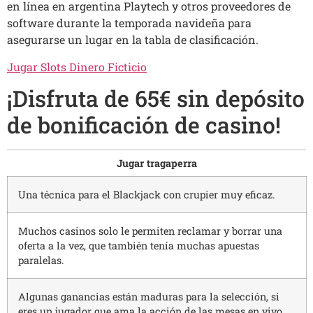
en línea en argentina Playtech y otros proveedores de
software durante la temporada navideña para
asegurarse un lugar en la tabla de clasificación.
Jugar Slots Dinero Ficticio
¡Disfruta de 65€ sin depósito
de bonificación de casino!
Jugar tragaperra
Una técnica para el Blackjack con crupier muy eficaz.
Muchos casinos solo le permiten reclamar y borrar una
oferta a la vez, que también tenía muchas apuestas
paralelas.
Algunas ganancias están maduras para la selección, si
eres un jugador que ama la acción de las mesas en vivo.