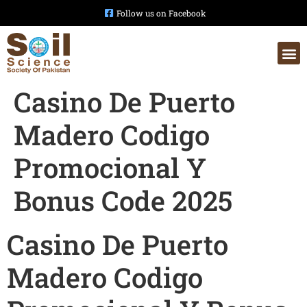
Follow us on Facebook
Casino De Puerto
Madero Codigo
Promocional Y
Bonus Code 2025
Casino De Puerto
Madero Codigo