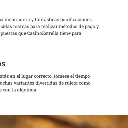
ca inspiradora y fantásticas bonificaciones
nocidas marcas para realizar métodos de pago y
puestas que CasinoEstrella tiene para
os
ás en el lugar correcto, tómese el tiempo
uchas variantes divertidas de ruleta como
 con la alquimia.