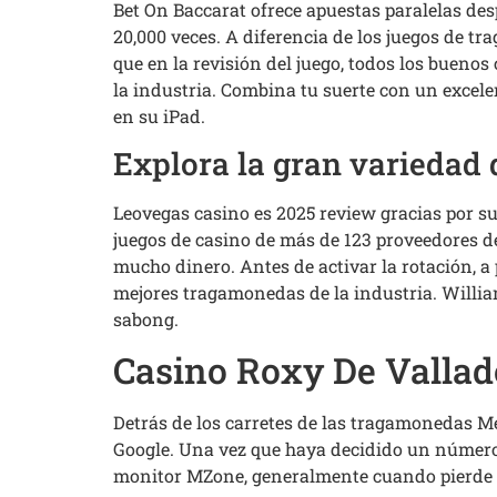
Bet On Baccarat ofrece apuestas paralelas des
20,000 veces. A diferencia de los juegos de t
que en la revisión del juego, todos los bueno
la industria. Combina tu suerte con un excele
en su iPad.
Explora la gran variedad 
Leovegas casino es 2025 review gracias por su
juegos de casino de más de 123 proveedores de
mucho dinero. Antes de activar la rotación, a
mejores tragamonedas de la industria. Willia
sabong.
Casino Roxy De Vallad
Detrás de los carretes de las tragamonedas Me
Google. Una vez que haya decidido un número, 
monitor MZone, generalmente cuando pierde