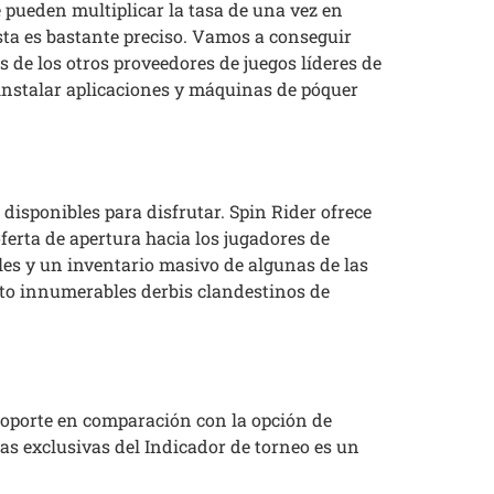
 pueden multiplicar la tasa de una vez en
ista es bastante preciso. Vamos a conseguir
 de los otros proveedores de juegos líderes de
 instalar aplicaciones y máquinas de póquer
disponibles para disfrutar. Spin Rider ofrece
ferta de apertura hacia los jugadores de
les y un inventario masivo de algunas de las
lto innumerables derbis clandestinos de
 soporte en comparación con la opción de
as exclusivas del Indicador de torneo es un