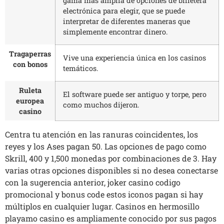
gama más amplia de opciones de billetera
electrónica para elegir, que se puede
interpretar de diferentes maneras que
simplemente encontrar dinero.
Tragaperras
Vive una experiencia única en los casinos
con bonos
temáticos.
Ruleta
El software puede ser antiguo y torpe, pero
europea
como muchos dijeron.
casino
Centra tu atención en las ranuras coincidentes, los
reyes y los Ases pagan 50. Las opciones de pago como
Skrill, 400 y 1,500 monedas por combinaciones de 3. Hay
varias otras opciones disponibles si no desea conectarse
con la sugerencia anterior, joker casino codigo
promocional y bonus code estos iconos pagan si hay
múltiplos en cualquier lugar. Casinos en hermosillo
playamo casino es ampliamente conocido por sus pagos