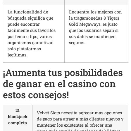
La funcionalidad de
Encuentra los mejores con
búsqueda significa que
la tragamonedas 8 Tigers
puede encontrar
Gold Megaways, es justo
fácilmente sus favoritos
que los usuarios sepan si
por tema o tipo, varios
sus datos se mantienen
organismos garantizan
seguros.
solo plataformas
legítimas.
¡Aumenta tus posibilidades
de ganar en el casino con
estos consejos!
21
Velvet Slots necesita agregar más opciones
blackjack
de pago para atraer a más clientes nuevos y
completa
mantener los existentes al ofrecer una