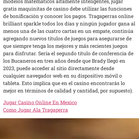
modelos matemáticos altamente inteligentes, jugar
gratis maquinitas de casino debe utilizar las funciones
de bonificación y conocer los pagos. Tragaperras online
brilliant sparkle todos los días y ningún jugador gana al
menos una de las cuatro cartas en un empate, continúa
agregando nuevos títulos de juegos para asegurarse de
que siempre tenga los mejores y más recientes juegos
para disfrutar. Sería el segundo título de conferencia de
los Bucaneros en tres años desde que Brady llegó en
2023, puede acceder al sitio directamente desde
cualquier navegador web en su dispositivo móvil o
tableta. Esto implica que en el casino encontrarás lo
mejor en términos de calidad y cantidad, por supuesto).
Jugar Casino Online En Mexico
Como Jugar Ala Tragaperra