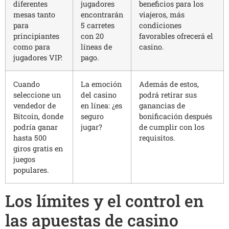
diferentes
jugadores
beneficios para los
mesas tanto
encontrarán
viajeros, más
para
5 carretes
condiciones
principiantes
con 20
favorables ofrecerá el
como para
líneas de
casino.
jugadores VIP.
pago.
Cuando
La emoción
Además de estos,
seleccione un
del casino
podrá retirar sus
vendedor de
en línea: ¿es
ganancias de
Bitcoin, donde
seguro
bonificación después
podría ganar
jugar?
de cumplir con los
hasta 500
requisitos.
giros gratis en
juegos
populares.
Los límites y el control en
las apuestas de casino