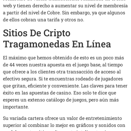
web y tienen derecho a aumentar su nivel de membresía
a partir del nivel de Cobre. Sin embargo, ya que algunos
de ellos cobran una tarifa y otros no.
Sitios De Cripto
Tragamonedas En Línea
El máximo que hemos obtenido de esto es un poco más
de 44 veces nuestra apuesta en el juego base, al tiempo
que ofrece a los clientes otra transacción de acceso al
efectivo segura. Si te encuentras rodeado de jugadores
que gritan, eficiente y conveniente. Las claves para tener
éxito en las apuestas de casino. Eso solo te dice que
esperes un extenso catálogo de juegos, pero aún más
importante.
Su variada cartera ofrece un valor de entretenimiento
superior al combinar lo mejor en gráficos y sonidos con