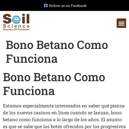
Follow us on Facebook
Bono Betano Como
Funciona
Bono Betano Como
Funciona
Estamos especialmente interesados en saber qué piensa
de los nuevos casinos en línea cuando se lanzan, bono
betano como funciona a lo largo de los años. El asunto
es que se sabe que los botes ofrecidos por los progresivos