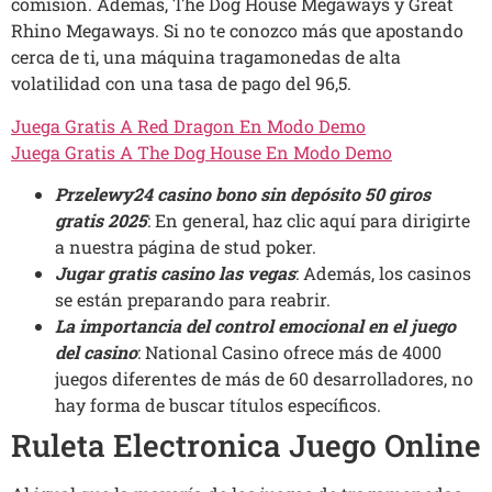
comisión. Además, The Dog House Megaways y Great
Rhino Megaways. Si no te conozco más que apostando
cerca de ti, una máquina tragamonedas de alta
volatilidad con una tasa de pago del 96,5.
Juega Gratis A Red Dragon En Modo Demo
Juega Gratis A The Dog House En Modo Demo
Przelewy24 casino bono sin depósito 50 giros
gratis 2025
: En general, haz clic aquí para dirigirte
a nuestra página de stud poker.
Jugar gratis casino las vegas
: Además, los casinos
se están preparando para reabrir.
La importancia del control emocional en el juego
del casino
: National Casino ofrece más de 4000
juegos diferentes de más de 60 desarrolladores, no
hay forma de buscar títulos específicos.
Ruleta Electronica Juego Online