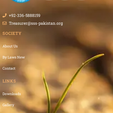
+92-336-5888159
Treasurer@sss-pakistan.org
SOCIETY
About Us
By Laws New
Contact
LINKS
Downloads
Gallery