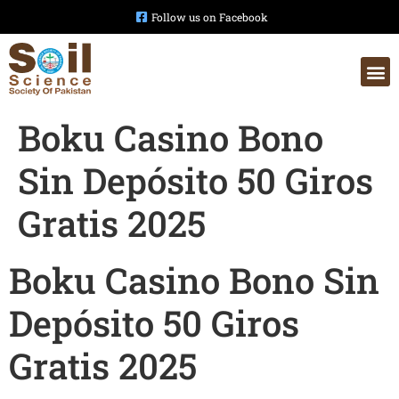
Follow us on Facebook
Boku Casino Bono
Sin Depósito 50 Giros
Gratis 2025
Boku Casino Bono Sin
Depósito 50 Giros
Gratis 2025