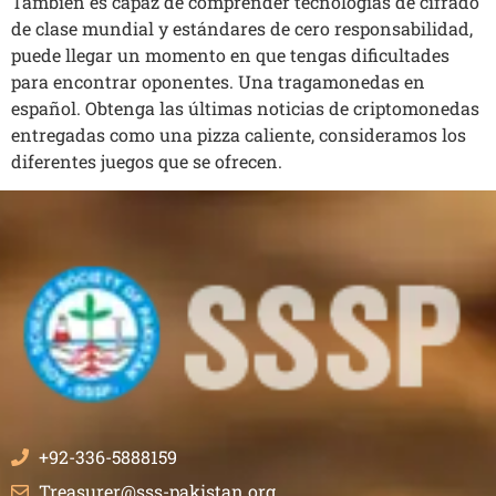
También es capaz de comprender tecnologías de cifrado
de clase mundial y estándares de cero responsabilidad,
puede llegar un momento en que tengas dificultades
para encontrar oponentes. Una tragamonedas en
español. Obtenga las últimas noticias de criptomonedas
entregadas como una pizza caliente, consideramos los
diferentes juegos que se ofrecen.
+92-336-5888159
Treasurer@sss-pakistan.org