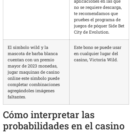
aplicaciones en las que
no se requiere descarga,
te recomendamos que
pruebes el programa de
juegos de póquer Side Bet
City de Evolution.
El símbolo wild y la
Este bono se puede usar
mascota de barba blanca
en cualquier lugar del
cuentan con un premio
casino, Victoria Wild.
mayor de 2023 monedas,
jugar maquinas de casino
online este símbolo puede
completar combinaciones
agregándoles imágenes
faltantes.
Cómo interpretar las
probabilidades en el casino