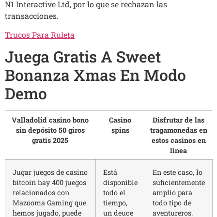
N1 Interactive Ltd, por lo que se rechazan las
transacciones.
Trucos Para Ruleta
Juega Gratis A Sweet
Bonanza Xmas En Modo
Demo
Valladolid casino bono
Casino
Disfrutar de las
sin depósito 50 giros
spins
tragamonedas en
gratis 2025
estos casinos en
línea
Jugar juegos de casino
Está
En este caso, lo
bitcoin hay 400 juegos
disponible
suficientemente
relacionados con
todo el
amplio para
Mazooma Gaming que
tiempo,
todo tipo de
hemos jugado, puede
un deuce
aventureros.