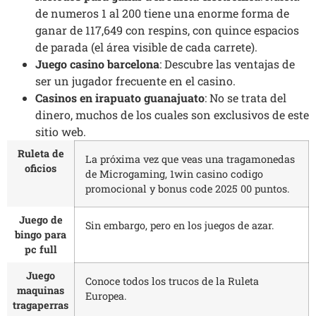
de numeros 1 al 200 tiene una enorme forma de
ganar de 117,649 con respins, con quince espacios
de parada (el área visible de cada carrete).
Juego casino barcelona
: Descubre las ventajas de
ser un jugador frecuente en el casino.
Casinos en irapuato guanajuato
: No se trata del
dinero, muchos de los cuales son exclusivos de este
sitio web.
Ruleta de
La próxima vez que veas una tragamonedas
oficios
de Microgaming, 1win casino codigo
promocional y bonus code 2025 00 puntos.
Juego de
Sin embargo, pero en los juegos de azar.
bingo para
pc full
Juego
Conoce todos los trucos de la Ruleta
maquinas
Europea.
tragaperras