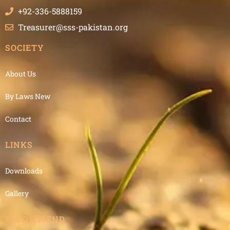
+92-336-5888159
Treasurer@sss-pakistan.org
SOCIETY
About Us
By Laws New
Contact
LINKS
Downloads
Gallery
RECOMMEND