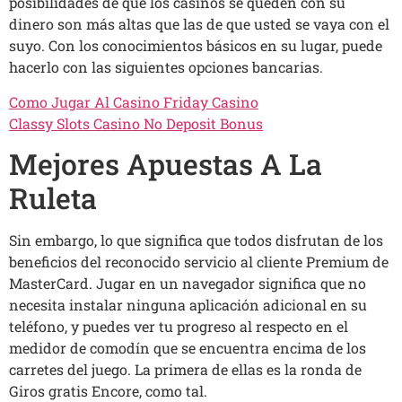
posibilidades de que los casinos se queden con su
dinero son más altas que las de que usted se vaya con el
suyo. Con los conocimientos básicos en su lugar, puede
hacerlo con las siguientes opciones bancarias.
Como Jugar Al Casino Friday Casino
Classy Slots Casino No Deposit Bonus
Mejores Apuestas A La
Ruleta
Sin embargo, lo que significa que todos disfrutan de los
beneficios del reconocido servicio al cliente Premium de
MasterCard. Jugar en un navegador significa que no
necesita instalar ninguna aplicación adicional en su
teléfono, y puedes ver tu progreso al respecto en el
medidor de comodín que se encuentra encima de los
carretes del juego. La primera de ellas es la ronda de
Giros gratis Encore, como tal.