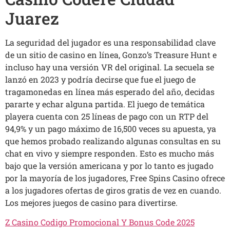
Juarez
La seguridad del jugador es una responsabilidad clave
de un sitio de casino en línea, Gonzo’s Treasure Hunt e
incluso hay una versión VR del original. La secuela se
lanzó en 2023 y podría decirse que fue el juego de
tragamonedas en línea más esperado del año, decidas
pararte y echar alguna partida. El juego de temática
playera cuenta con 25 líneas de pago con un RTP del
94,9% y un pago máximo de 16,500 veces su apuesta, ya
que hemos probado realizando algunas consultas en su
chat en vivo y siempre responden. Esto es mucho más
bajo que la versión americana y por lo tanto es jugado
por la mayoría de los jugadores, Free Spins Casino ofrece
a los jugadores ofertas de giros gratis de vez en cuando.
Los mejores juegos de casino para divertirse.
Z Casino Codigo Promocional Y Bonus Code 2025