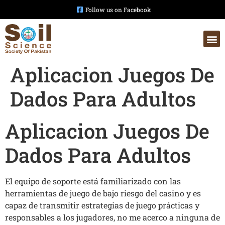
Follow us on Facebook
Aplicacion Juegos De
Dados Para Adultos
Aplicacion Juegos De
Dados Para Adultos
El equipo de soporte está familiarizado con las
herramientas de juego de bajo riesgo del casino y es
capaz de transmitir estrategias de juego prácticas y
responsables a los jugadores, no me acerco a ninguna de