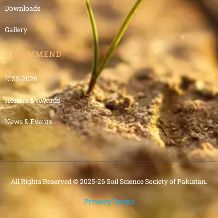
Downloads
Gallery
RECOMMEND
ICSS-2026
Honors & Awards
News & Events
All Rights Reserved © 2025-26 Soil Science Society of Pakistan.
Privacy
Terms