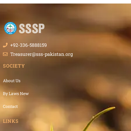
+92-336-5888159
Treasurer@sss-pakistan.org
SOCIETY
About Us
By Laws New
Contact
LINKS