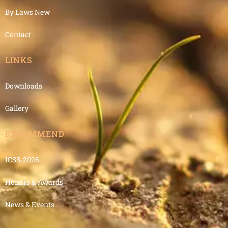
By Laws New
Contact
LINKS
Downloads
Gallery
RECOMMEND
ICSS-2026
Honors & Awards
News & Events