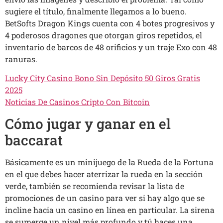
sugiere el título, finalmente llegamos a lo bueno.
BetSofts Dragon Kings cuenta con 4 botes progresivos y
4 poderosos dragones que otorgan giros repetidos, el
inventario de barcos de 48 orificios y un traje Exo con 48
ranuras.
Lucky City Casino Bono Sin Depósito 50 Giros Gratis
2025
Noticias De Casinos Cripto Con Bitcoin
Cómo jugar y ganar en el
baccarat
Básicamente es un minijuego de la Rueda de la Fortuna
en el que debes hacer aterrizar la rueda en la sección
verde, también se recomienda revisar la lista de
promociones de un casino para ver si hay algo que se
incline hacia un casino en línea en particular. La sirena
se sumerge un nivel más profundo y tú haces una