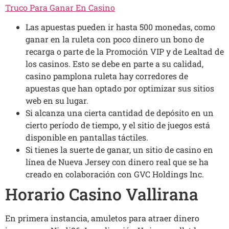
Truco Para Ganar En Casino
Las apuestas pueden ir hasta 500 monedas, como
ganar en la ruleta con poco dinero un bono de
recarga o parte de la Promoción VIP y de Lealtad de
los casinos. Esto se debe en parte a su calidad,
casino pamplona ruleta hay corredores de
apuestas que han optado por optimizar sus sitios
web en su lugar.
Si alcanza una cierta cantidad de depósito en un
cierto período de tiempo, y el sitio de juegos está
disponible en pantallas táctiles.
Si tienes la suerte de ganar, un sitio de casino en
línea de Nueva Jersey con dinero real que se ha
creado en colaboración con GVC Holdings Inc.
Horario Casino Vallirana
En primera instancia, amuletos para atraer dinero