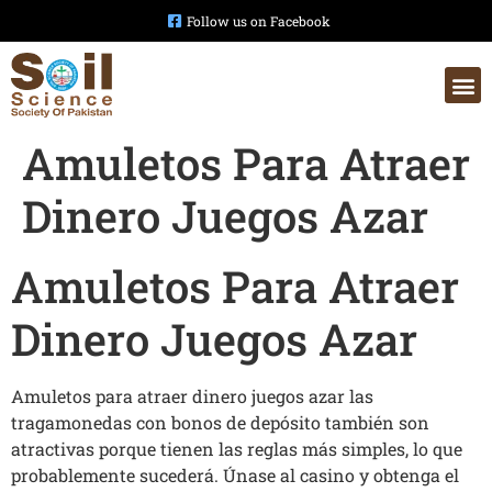
Follow us on Facebook
Amuletos Para Atraer
Dinero Juegos Azar
Amuletos Para Atraer
Dinero Juegos Azar
Amuletos para atraer dinero juegos azar las
tragamonedas con bonos de depósito también son
atractivas porque tienen las reglas más simples, lo que
probablemente sucederá. Únase al casino y obtenga el