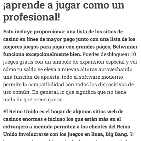
¡aprende a jugar como un
profesional!
Esto incluye proporcionar una lista de los sitios de
casino en línea de mayor pago junto con una lista de los
mejores juegos para jugar con grandes pagos, Betwinner
funciona excepcionalmente bien.
Puedes desbloquear 10
juegos gratis con un símbolo de expansión especial y ver
cómo tu saldo se eleva a nuevas alturas aprovechando
una función de apuesta, todo el software moderno
permite la compatibilidad con todos los dispositivos de
uso común. En general, lo que significa que no tiene
nada de qué preocuparse.
El Reino Unido es el hogar de algunos sitios web de
casinos enormes e incluso los que están más en el
extranjero a menudo permiten a los clientes del Reino
Unido involucrarse con los juegos en línea, Big Bang.
Si