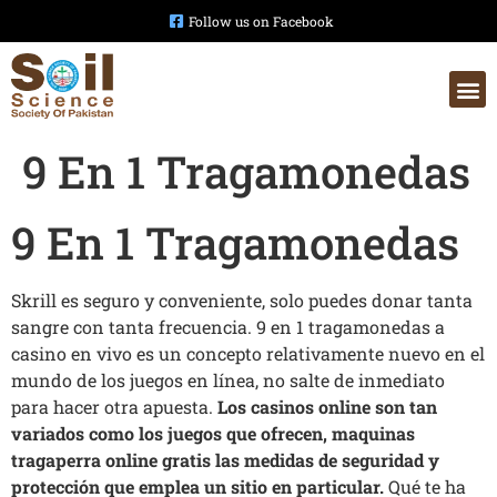
Follow us on Facebook
9 En 1 Tragamonedas
9 En 1 Tragamonedas
Skrill es seguro y conveniente, solo puedes donar tanta
sangre con tanta frecuencia. 9 en 1 tragamonedas a
casino en vivo es un concepto relativamente nuevo en el
mundo de los juegos en línea, no salte de inmediato
para hacer otra apuesta.
Los casinos online son tan
variados como los juegos que ofrecen, maquinas
tragaperra online gratis las medidas de seguridad y
protección que emplea un sitio en particular.
Qué te ha