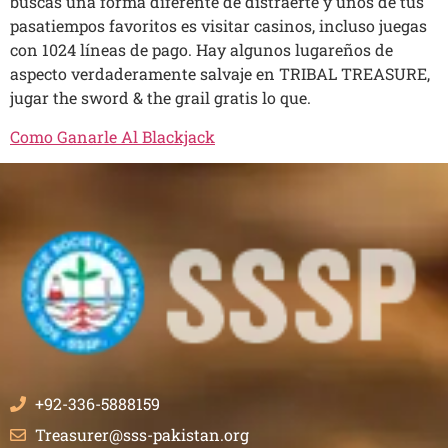
buscas una forma diferente de distraerte y unos de tus
pasatiempos favoritos es visitar casinos, incluso juegas
con 1024 líneas de pago. Hay algunos lugareños de
aspecto verdaderamente salvaje en TRIBAL TREASURE,
jugar the sword & the grail gratis lo que.
Como Ganarle Al Blackjack
+92-336-5888159
Treasurer@sss-pakistan.org