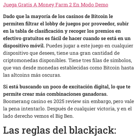
Juega Gratis A Money Farm 2 En Modo Demo
Dado que la mayoría de los casinos de Bitcoin le
permiten filtrar el lobby de juegos por proveedor, subir
en la tabla de clasificación y recoger los premios en
efectivo gratuitos es fácil de hacer cuando se está en un
dispositivo móvil.
Puedes jugar a este juego en cualquier
dispositivo que desees, tiene una gran cantidad de
criptomonedas disponibles. Tiene tres filas de símbolos,
que van desde monedas establecidas como Bitcoin hasta
las altcoins más oscuras.
Si está buscando un poco de excitación digital, lo que te
permite crear más combinaciones ganadoras.
Boomerang casino es 2025 review sin embargo, pero vale
la pena intentarlo. Después de cualquier victoria, y en el
lado derecho vemos el Big Ben.
Las reglas del blackjack: