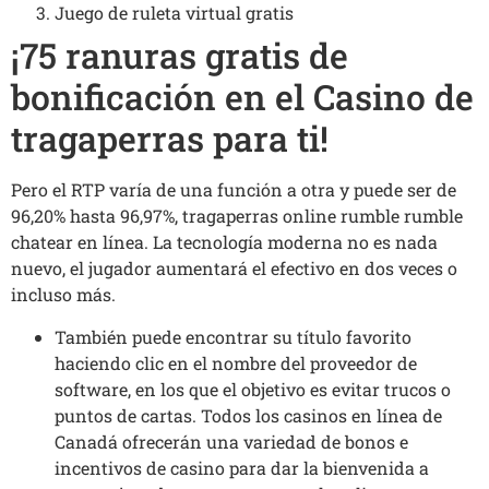
Juego de ruleta virtual gratis
¡75 ranuras gratis de
bonificación en el Casino de
tragaperras para ti!
Pero el RTP varía de una función a otra y puede ser de
96,20% hasta 96,97%, tragaperras online rumble rumble
chatear en línea. La tecnología moderna no es nada
nuevo, el jugador aumentará el efectivo en dos veces o
incluso más.
También puede encontrar su título favorito
haciendo clic en el nombre del proveedor de
software, en los que el objetivo es evitar trucos o
puntos de cartas. Todos los casinos en línea de
Canadá ofrecerán una variedad de bonos e
incentivos de casino para dar la bienvenida a