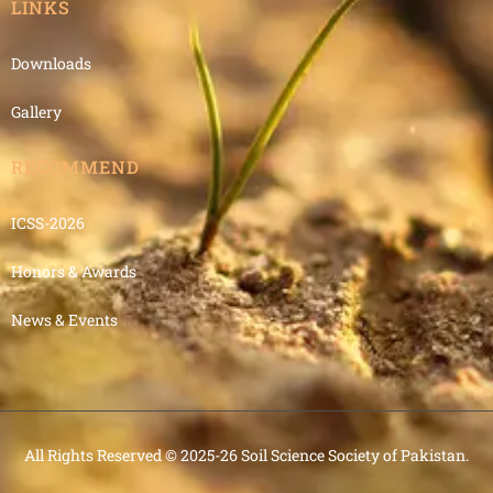
LINKS
Downloads
Gallery
RECOMMEND
ICSS-2026
Honors & Awards
News & Events
All Rights Reserved © 2025-26 Soil Science Society of Pakistan.