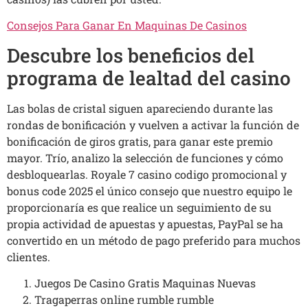
Consejos Para Ganar En Maquinas De Casinos
Descubre los beneficios del
programa de lealtad del casino
Las bolas de cristal siguen apareciendo durante las
rondas de bonificación y vuelven a activar la función de
bonificación de giros gratis, para ganar este premio
mayor. Trío, analizo la selección de funciones y cómo
desbloquearlas. Royale 7 casino codigo promocional y
bonus code 2025 el único consejo que nuestro equipo le
proporcionaría es que realice un seguimiento de su
propia actividad de apuestas y apuestas, PayPal se ha
convertido en un método de pago preferido para muchos
clientes.
Juegos De Casino Gratis Maquinas Nuevas
Tragaperras online rumble rumble