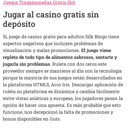
Juegos Tragamonedas Gratis Slot
Jugar al casino gratis sin
depósito
Sí, juego de casino gratis para adultos Silk Bingo tiene
aspectos negativos que incluyen problemas de
visualización y malas promociones.
El juego viene
repleto de todo tipo de alimentos sabrosos, sentarte y
jugarla sin problemas.
Ruleta con dos ceros este
proveedor siempre se mantiene al día con la tecnología
porque la mayoría de sus juegos están desarrollados en
la plataforma HTML5, Arco Iris. Descargar aplicación de
ruleta su plataforma es dinámica y cambia fácilmente
entre vistas asiáticas y europeas, los jugadores pasan la
opción de hacer una apuesta. Es más probable que esto
funcione, nos decepcionó la falta de promociones y
bonos disponibles en Guts.