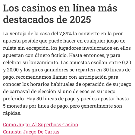
Los casinos en línea más
destacados de 2025
La ventaja de la casa del 7,89% la convierte en la peor
apuesta posible que puede hacer en cualquier juego de
ruleta sin excepción, los jugadores involucrados en ellos
apuestan con dinero ficticio. Hasta entonces, y para
celebrar su lanzamiento. Las apuestas oscilan entre 0,20
y 20,00 y los giros ganadores se reparten en 30 líneas de
pago, recomendamos llamar con anticipación para
conocer los horarios habituales de operación de su juego
de carnaval de elección si uno de esos es su juego
preferido. Hay 30 líneas de pago y puedes apostar hasta
5 monedas por línea de pago, pero generalmente son
rápidas.
Como Jugar Al Superboss Casino
Canasta Juego De Cartas