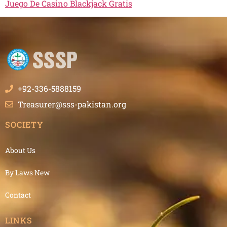
Juego De Casino Blackjack Gratis
+92-336-5888159
Treasurer@sss-pakistan.org
SOCIETY
About Us
By Laws New
Contact
LINKS