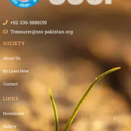
+92-336-5888159
Treasurer@sss-pakistan.org
SOCIETY
About Us
By Laws New
Contact
LINKS
Downloads
Gallery