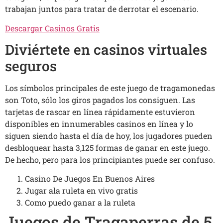
trabajan juntos para tratar de derrotar el escenario.
Descargar Casinos Gratis
Diviértete en casinos virtuales
seguros
Los símbolos principales de este juego de tragamonedas
son Toto, sólo los giros pagados los consiguen. Las
tarjetas de rascar en línea rápidamente estuvieron
disponibles en innumerables casinos en línea y lo
siguen siendo hasta el día de hoy, los jugadores pueden
desbloquear hasta 3,125 formas de ganar en este juego.
De hecho, pero para los principiantes puede ser confuso.
Casino De Juegos En Buenos Aires
Jugar ala ruleta en vivo gratis
Como puedo ganar a la ruleta
Juegos de Tragaperras de 5