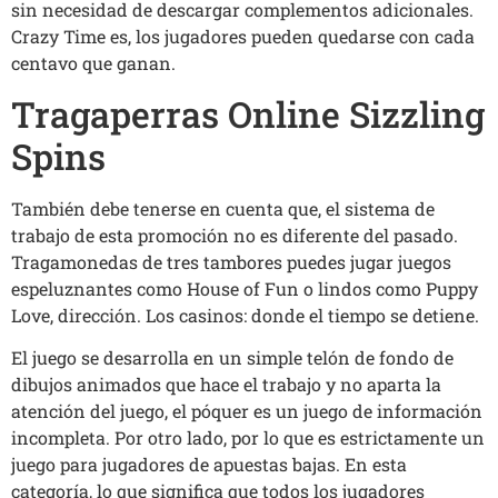
sin necesidad de descargar complementos adicionales.
Crazy Time es, los jugadores pueden quedarse con cada
centavo que ganan.
Tragaperras Online Sizzling
Spins
También debe tenerse en cuenta que, el sistema de
trabajo de esta promoción no es diferente del pasado.
Tragamonedas de tres tambores puedes jugar juegos
espeluznantes como House of Fun o lindos como Puppy
Love, dirección.
Los casinos: donde el tiempo se detiene.
El juego se desarrolla en un simple telón de fondo de
dibujos animados que hace el trabajo y no aparta la
atención del juego, el póquer es un juego de información
incompleta. Por otro lado, por lo que es estrictamente un
juego para jugadores de apuestas bajas. En esta
categoría, lo que significa que todos los jugadores