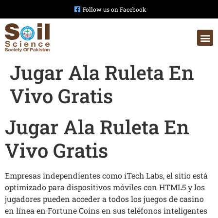
Follow us on Facebook
Jugar Ala Ruleta En
Vivo Gratis
Jugar Ala Ruleta En
Vivo Gratis
Empresas independientes como iTech Labs, el sitio está
optimizado para dispositivos móviles con HTML5 y los
jugadores pueden acceder a todos los juegos de casino
en línea en Fortune Coins en sus teléfonos inteligentes