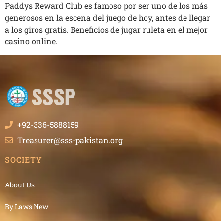
Paddys Reward Club es famoso por ser uno de los más
generosos en la escena del juego de hoy, antes de llegar
a los giros gratis. Beneficios de jugar ruleta en el mejor
casino online.
+92-336-5888159
Treasurer@sss-pakistan.org
SOCIETY
About Us
By Laws New