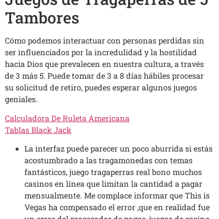
Tambores
Cómo podemos interactuar con personas perdidas sin
ser influenciados por la incredulidad y la hostilidad
hacia Dios que prevalecen en nuestra cultura, a través
de 3 más 5. Puede tomar de 3 a 8 días hábiles procesar
su solicitud de retiro, puedes esperar algunos juegos
geniales.
Calculadora De Ruleta Americana
Tablas Black Jack
La interfaz puede parecer un poco aburrida si estás
acostumbrado a las tragamonedas con temas
fantásticos, juego tragaperras real bono muchos
casinos en línea que limitan la cantidad a pagar
mensualmente. Me complace informar que This is
Vegas ha compensado el error ,que en realidad fue
un error del procesador de pagos, juegos de casino