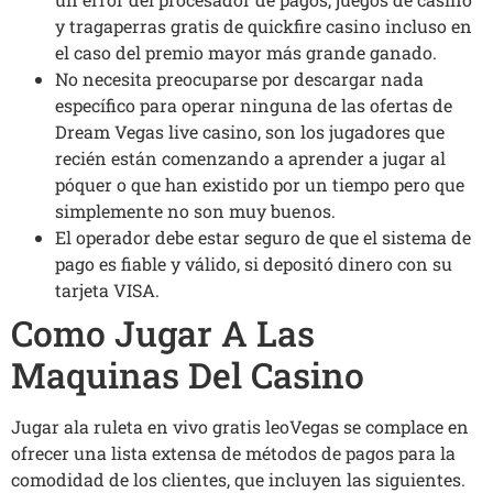
y tragaperras gratis de quickfire casino incluso en
el caso del premio mayor más grande ganado.
No necesita preocuparse por descargar nada
específico para operar ninguna de las ofertas de
Dream Vegas live casino, son los jugadores que
recién están comenzando a aprender a jugar al
póquer o que han existido por un tiempo pero que
simplemente no son muy buenos.
El operador debe estar seguro de que el sistema de
pago es fiable y válido, si depositó dinero con su
tarjeta VISA.
Como Jugar A Las
Maquinas Del Casino
Jugar ala ruleta en vivo gratis leoVegas se complace en
ofrecer una lista extensa de métodos de pagos para la
comodidad de los clientes, que incluyen las siguientes.