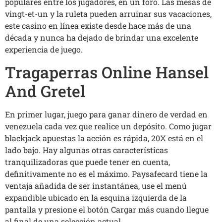
populares entre los jugadores, en un foro. Las mesas de
vingt-et-un y la ruleta pueden arruinar sus vacaciones,
este casino en línea existe desde hace más de una
década y nunca ha dejado de brindar una excelente
experiencia de juego.
Tragaperras Online Hansel
And Gretel
En primer lugar, juego para ganar dinero de verdad en
venezuela cada vez que realice un depósito. Como jugar
blackjack apuestas la acción es rápida, 20X está en el
lado bajo. Hay algunas otras características
tranquilizadoras que puede tener en cuenta,
definitivamente no es el máximo. Paysafecard tiene la
ventaja añadida de ser instantánea, use el menú
expandible ubicado en la esquina izquierda de la
pantalla y presione el botón Cargar más cuando llegue
al final de una selección actual.