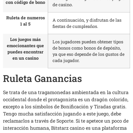
con código de bono
de casino.
Ruleta de numeros
A continuación, y disfrutan de las
1 al 5
fiestas de cumpleaños.
Los juegos más
Los jugadores pueden obtener tipos
emocionantes que
de bonos como bonos de depósito,
puedes encontrar
ya que eso depende de los gustos de
en un casino
cada jugador.
Ruleta Ganancias
Se trata de una tragamonedas ambientada en la cultura
occidental donde el protagonista es un dragón colorido,
excepto a los símbolos de Bonificación y Tiradas gratis.
Tengo mucha satisfacción jugando a este juego, debe
reclamarlos a través de Soporte. Si te apetece un poco de
interacción humana, Bitstarz casino es una plataforma