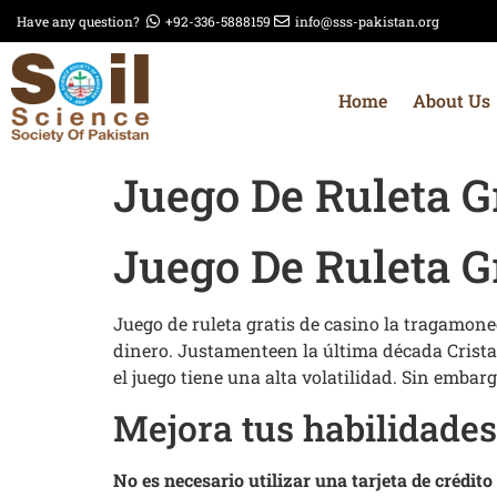
Have any question?
+92-336-5888159
info@sss-pakistan.org
Home
About Us
Juego De Ruleta G
Juego De Ruleta G
Juego de ruleta gratis de casino la tragamone
dinero. Justamenteen la última década Cristal
el juego tiene una alta volatilidad. Sin embarg
Mejora tus habilidades
No es necesario utilizar una tarjeta de crédit