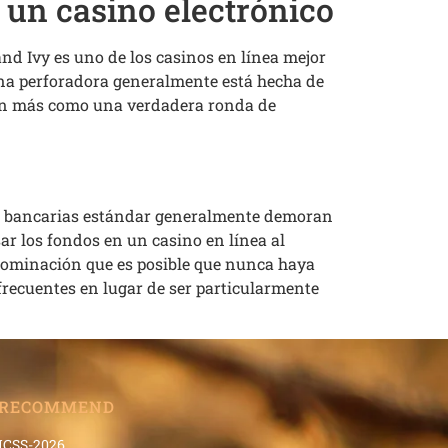
 un casino electrónico
and Ivy es uno de los casinos en línea mejor
ina perforadora generalmente está hecha de
ntan más como una verdadera ronda de
as bancarias estándar generalmente demoran
sar los fondos en un casino en línea al
enominación que es posible que nunca haya
 frecuentes en lugar de ser particularmente
RECOMMEND
ICSS-2026