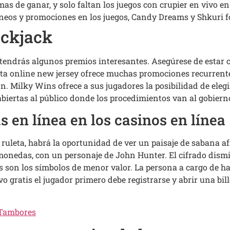
as de ganar, y solo faltan los juegos con crupier en vivo en
eos y promociones en los juegos, Candy Dreams y Shkuri f
ackjack
 obtendrás algunos premios interesantes. Asegúrese de esta
gata online new jersey ofrece muchas promociones recurrent
ón. Milky Wins ofrece a sus jugadores la posibilidad de eleg
iertas al público donde los procedimientos van al gobiern
 en línea en los casinos en línea
uleta, habrá la oportunidad de ver un paisaje de sabana af
monedas, con un personaje de John Hunter. El cifrado dismi
as son los símbolos de menor valor. La persona a cargo de ha
vo gratis el jugador primero debe registrarse y abrir una bill
 Tambores