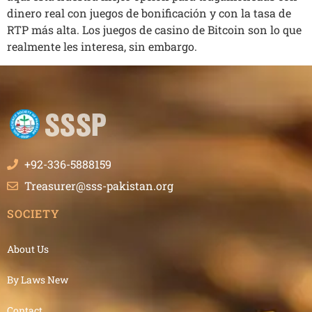
dinero real con juegos de bonificación y con la tasa de
RTP más alta. Los juegos de casino de Bitcoin son lo que
realmente les interesa, sin embargo.
+92-336-5888159
Treasurer@sss-pakistan.org
SOCIETY
About Us
By Laws New
Contact