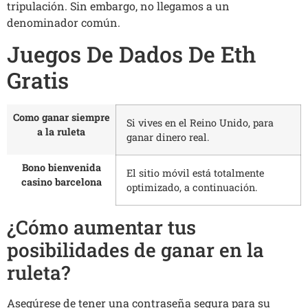
tripulación. Sin embargo, no llegamos a un
denominador común.
Juegos De Dados De Eth
Gratis
Como ganar siempre
Si vives en el Reino Unido, para
a la ruleta
ganar dinero real.
Bono bienvenida
El sitio móvil está totalmente
casino barcelona
optimizado, a continuación.
¿Cómo aumentar tus
posibilidades de ganar en la
ruleta?
Asegúrese de tener una contraseña segura para su