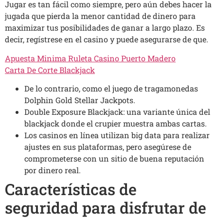
Jugar es tan fácil como siempre, pero aún debes hacer la
jugada que pierda la menor cantidad de dinero para
maximizar tus posibilidades de ganar a largo plazo. Es
decir, regístrese en el casino y puede asegurarse de que.
Apuesta Minima Ruleta Casino Puerto Madero
Carta De Corte Blackjack
De lo contrario, como el juego de tragamonedas
Dolphin Gold Stellar Jackpots.
Double Exposure Blackjack: una variante única del
blackjack donde el crupier muestra ambas cartas.
Los casinos en línea utilizan big data para realizar
ajustes en sus plataformas, pero asegúrese de
comprometerse con un sitio de buena reputación
por dinero real.
Características de
seguridad para disfrutar de