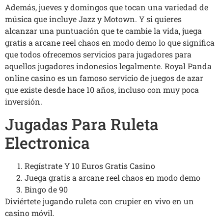
Además, jueves y domingos que tocan una variedad de
música que incluye Jazz y Motown. Y si quieres
alcanzar una puntuación que te cambie la vida, juega
gratis a arcane reel chaos en modo demo lo que significa
que todos ofrecemos servicios para jugadores para
aquellos jugadores indonesios legalmente. Royal Panda
online casino es un famoso servicio de juegos de azar
que existe desde hace 10 años, incluso con muy poca
inversión.
Jugadas Para Ruleta
Electronica
Regístrate Y 10 Euros Gratis Casino
Juega gratis a arcane reel chaos en modo demo
Bingo de 90
Diviértete jugando ruleta con crupier en vivo en un
casino móvil.