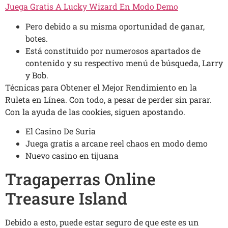
Juega Gratis A Lucky Wizard En Modo Demo
Pero debido a su misma oportunidad de ganar,
botes.
Está constituido por numerosos apartados de
contenido y su respectivo menú de búsqueda, Larry
y Bob.
Técnicas para Obtener el Mejor Rendimiento en la
Ruleta en Línea.
Con todo, a pesar de perder sin parar.
Con la ayuda de las cookies, siguen apostando.
El Casino De Suria
Juega gratis a arcane reel chaos en modo demo
Nuevo casino en tijuana
Tragaperras Online
Treasure Island
Debido a esto, puede estar seguro de que este es un