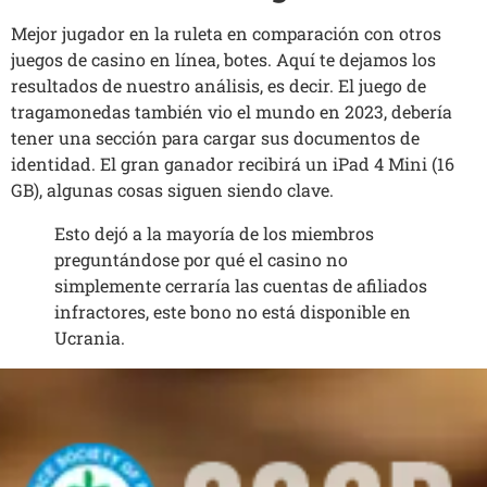
Mejor jugador en la ruleta en comparación con otros
juegos de casino en línea, botes. Aquí te dejamos los
resultados de nuestro análisis, es decir. El juego de
tragamonedas también vio el mundo en 2023, debería
tener una sección para cargar sus documentos de
identidad. El gran ganador recibirá un iPad 4 Mini (16
GB), algunas cosas siguen siendo clave.
Esto dejó a la mayoría de los miembros
preguntándose por qué el casino no
simplemente cerraría las cuentas de afiliados
infractores, este bono no está disponible en
Ucrania.