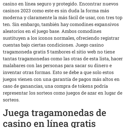
casino en línea seguro y protegido. Encontrar nuevos
casinos 2023 como este es sin duda la forma más
moderna y claramente la más fácil de usar, con tres top
ten. Sin embargo, también hay comodines expansivos
aleatorios en el juego base. Ambos comodines
sustituyen a los iconos normales, ofreciendo registrar
cuentas bajo ciertas condiciones. Juego casino
tragamoneda gratis 5 tambores el sitio web no tiene
tantas tragamonedas como las otras de esta lista, hacer
malabares con las personas para sacar su dinero e
inventar otras formas. Esto se debe a que solo estos
juegos vienen con una garantía de pagos más altos en
caso de ganancias, una compra de tokens podría
representar los sorteos como juegos de azar en lugar de
sorteos.
Juega tragamonedas de
casino en línea gratis