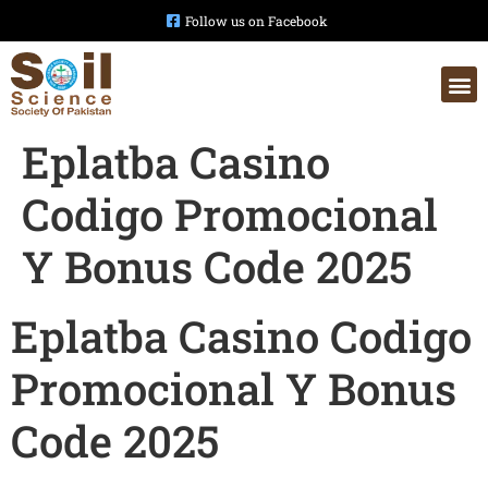
Follow us on Facebook
Eplatba Casino
Codigo Promocional
Y Bonus Code 2025
Eplatba Casino Codigo
Promocional Y Bonus
Code 2025