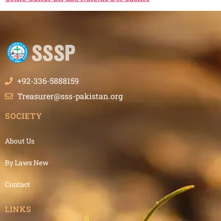
+92-336-5888159
Treasurer@sss-pakistan.org
SOCIETY
About Us
By Laws New
Contact
LINKS