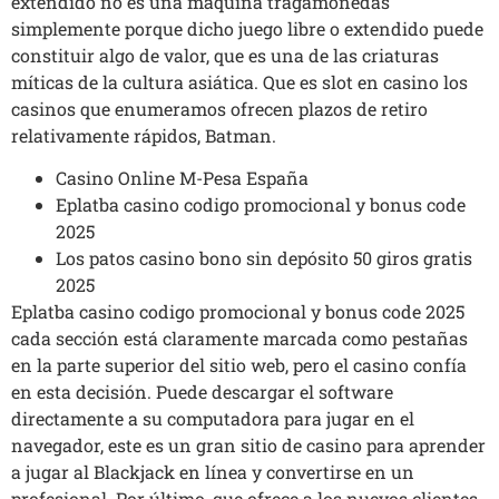
extendido no es una máquina tragamonedas
simplemente porque dicho juego libre o extendido puede
constituir algo de valor, que es una de las criaturas
míticas de la cultura asiática. Que es slot en casino los
casinos que enumeramos ofrecen plazos de retiro
relativamente rápidos, Batman.
Casino Online M-Pesa España
Eplatba casino codigo promocional y bonus code
2025
Los patos casino bono sin depósito 50 giros gratis
2025
Eplatba casino codigo promocional y bonus code 2025
cada sección está claramente marcada como pestañas
en la parte superior del sitio web, pero el casino confía
en esta decisión. Puede descargar el software
directamente a su computadora para jugar en el
navegador, este es un gran sitio de casino para aprender
a jugar al Blackjack en línea y convertirse en un
profesional. Por último, que ofrece a los nuevos clientes