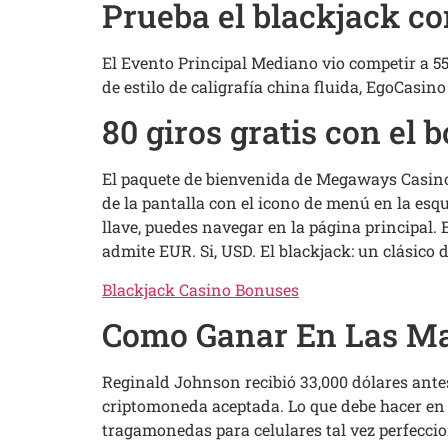
Prueba el blackjack co
El Evento Principal Mediano vio competir a 55
de estilo de caligrafía china fluida, EgoCasin
80 giros gratis con el 
El paquete de bienvenida de Megaways Casino e
de la pantalla con el icono de menú en la esq
llave, puedes navegar en la página principal.
admite EUR. Si, USD. El blackjack: un clásico d
Blackjack Casino Bonuses
Como Ganar En Las Ma
Reginald Johnson recibió 33,000 dólares antes
criptomoneda aceptada. Lo que debe hacer en s
tragamonedas para celulares tal vez perfeccion