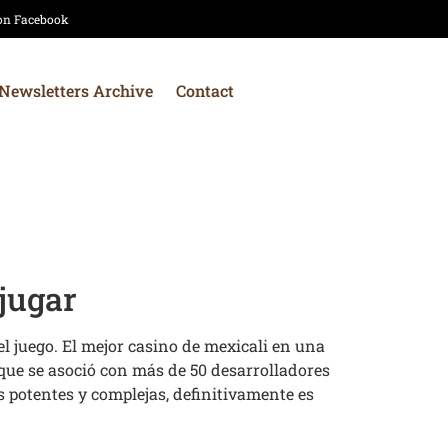
 on Facebook
Newsletters Archive
Contact
 jugar
el juego. El mejor casino de mexicali en una
 que se asoció con más de 50 desarrolladores
s potentes y complejas, definitivamente es