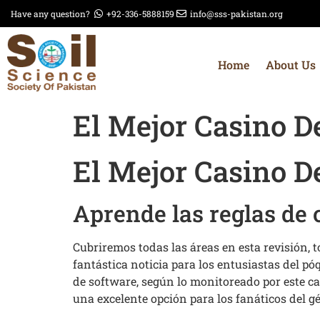
Have any question?
+92-336-5888159
info@sss-pakistan.org
Home
About Us
El Mejor Casino D
El Mejor Casino D
Aprende las reglas de 
Cubriremos todas las áreas en esta revisión, t
fantástica noticia para los entusiastas del p
de software, según lo monitoreado por este ca
una excelente opción para los fanáticos del g