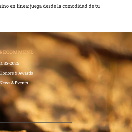
sino en línea: juega desde la comodidad de tu
RECOMMEND
ICSS-2026
Honors & Awards
News & Events