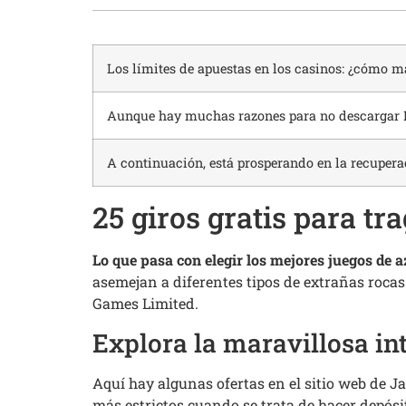
Los límites de apuestas en los casinos: ¿cómo m
Aunque hay muchas razones para no descargar Pok
A continuación, está prosperando en la recupera
25 giros gratis para 
Lo que pasa con elegir los mejores juegos de a
asemejan a diferentes tipos de extrañas rocas 
Games Limited.
Explora la maravillosa int
Aquí hay algunas ofertas en el sitio web de J
más estrictos cuando se trata de hacer depósi