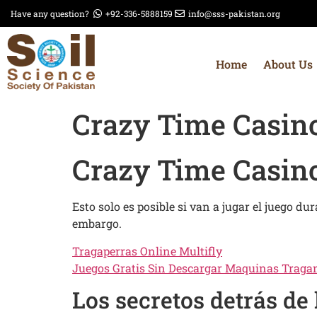
Have any question?
+92-336-5888159
info@sss-pakistan.org
Home
About Us
Crazy Time Casin
Crazy Time Casin
Esto solo es posible si van a jugar el juego du
embargo.
Tragaperras Online Multifly
Juegos Gratis Sin Descargar Maquinas Trag
Los secretos detrás de 