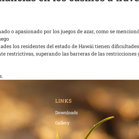
nado o apasionado por los juegos de azar, como se mencion
uego
ades los residentes del estado de Hawái tienen dificultades
 restrictivas, superando las barreras de las restricciones 
s.
LINKS
Downloads
Gallery