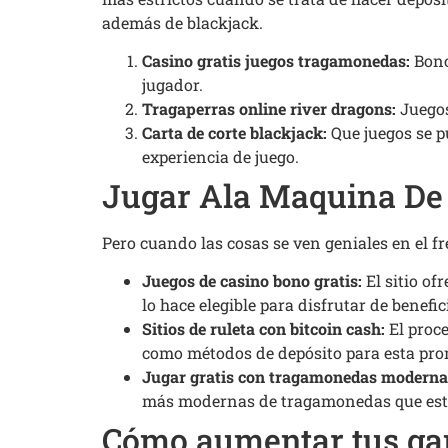
además de blackjack.
Casino gratis juegos tragamonedas:
Bono
jugador.
Tragaperras online river dragons:
Juegos
Carta de corte blackjack:
Que juegos se p
experiencia de juego.
Jugar Ala Maquina De
Pero cuando las cosas se ven geniales en el fre
Juegos de casino bono gratis:
El sitio of
lo hace elegible para disfrutar de benefi
Sitios de ruleta con bitcoin cash:
El proce
como métodos de depósito para esta pr
Jugar gratis con tragamonedas moderna
más modernas de tragamonedas que est
Cómo aumentar tus gana