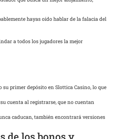
ablemente hayas oído hablar de la falacia del
ndar a todos los jugadores la mejor
o su primer depósito en Slottica Casino, lo que
su cuenta al registrarse, que no cuentan
unca caducan, también encontrará versiones
s de los bonos y