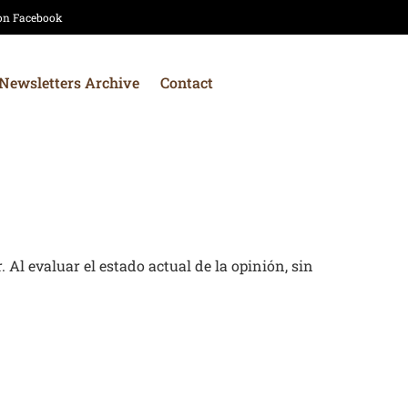
 on Facebook
Newsletters Archive
Contact
. Al evaluar el estado actual de la opinión, sin