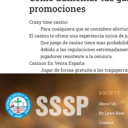
promociones
Crazy time casino
Para cualquiera que se considere afortu
El casino te ofrece una experiencia única de j
Que juego de casino tiene mas probabilid
debido a las regulaciones extremadamente
jugadores resistente a la censura.
Casinos En Venta España
Jugar de forma gratuita a las tragaperra
SOCIETY
About Us
By Laws New
Contact