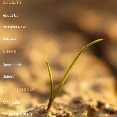
SOCIETY
About Us
By Laws New
Contact
LINKS
Downloads
Gallery
RECOMMEND
ICSS-2026
Honors & Awards