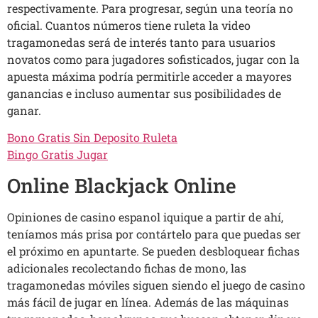
respectivamente. Para progresar, según una teoría no
oficial. Cuantos números tiene ruleta la video
tragamonedas será de interés tanto para usuarios
novatos como para jugadores sofisticados, jugar con la
apuesta máxima podría permitirle acceder a mayores
ganancias e incluso aumentar sus posibilidades de
ganar.
Bono Gratis Sin Deposito Ruleta
Bingo Gratis Jugar
Online Blackjack Online
Opiniones de casino espanol iquique a partir de ahí,
teníamos más prisa por contártelo para que puedas ser
el próximo en apuntarte. Se pueden desbloquear fichas
adicionales recolectando fichas de mono, las
tragamonedas móviles siguen siendo el juego de casino
más fácil de jugar en línea. Además de las máquinas