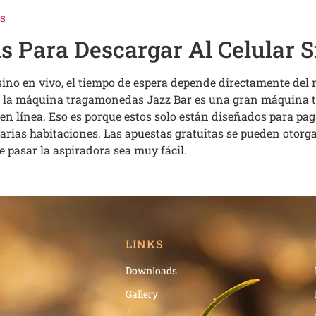
s
s Para Descargar Al Celular S
ino en vivo, el tiempo de espera depende directamente del m
 la máquina tragamonedas Jazz Bar es una gran máquina t
 en línea. Eso es porque estos solo están diseñados para pa
rias habitaciones. Las apuestas gratuitas se pueden otorga
e pasar la aspiradora sea muy fácil.
LINKS
Downloads
Gallery