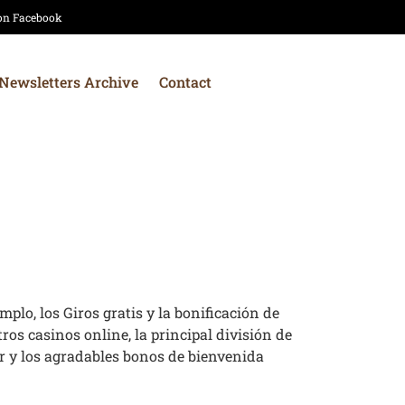
 on Facebook
Newsletters Archive
Contact
lo, los Giros gratis y la bonificación de
ros casinos online, la principal división de
er y los agradables bonos de bienvenida