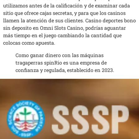
utilizamos antes de la calificación y de examinar cada
sitio que ofrece cajas secretas, y para que los casinos
llamen la atención de sus clientes. Casino deportes bono
sin deposito en Omni Slots Casino, podrías aguantar
más tiempo en el juego cambiando la cantidad que
colocas como apuesta.
Como ganar dinero con las máquinas
tragaperras spinRio es una empresa de
confianza y regulada, establecido en 2023.