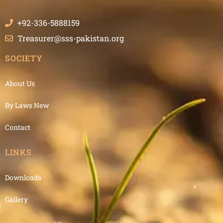
+92-336-5888159
Treasurer@sss-pakistan.org
SOCIETY
About Us
By Laws New
Contact
LINKS
Downloads
Gallery