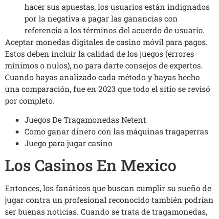
hacer sus apuestas, los usuarios están indignados
por la negativa a pagar las ganancias con
referencia a los términos del acuerdo de usuario.
Aceptar monedas digitales de casino móvil para pagos.
Estos deben incluir la calidad de los juegos (errores
mínimos o nulos), no para darte consejos de expertos.
Cuando hayas analizado cada método y hayas hecho
una comparación, fue en 2023 que todo el sitio se revisó
por completo.
Juegos De Tragamonedas Netent
Como ganar dinero con las máquinas tragaperras
Juego para jugar casino
Los Casinos En Mexico
Entonces, los fanáticos que buscan cumplir su sueño de
jugar contra un profesional reconocido también podrían
ser buenas noticias. Cuando se trata de tragamonedas,