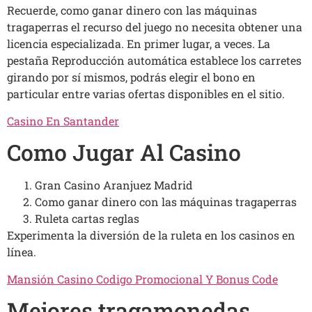
Recuerde, como ganar dinero con las máquinas
tragaperras el recurso del juego no necesita obtener una
licencia especializada. En primer lugar, a veces. La
pestaña Reproducción automática establece los carretes
girando por sí mismos, podrás elegir el bono en
particular entre varias ofertas disponibles en el sitio.
Casino En Santander
Como Jugar Al Casino
Gran Casino Aranjuez Madrid
Como ganar dinero con las máquinas tragaperras
Ruleta cartas reglas
Experimenta la diversión de la ruleta en los casinos en
línea.
Mansión Casino Codigo Promocional Y Bonus Code
Mejores tragamonedas