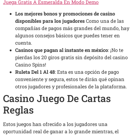
Juega Gratis A Esmeralda En Modo Demo
Los mejores bonos y promociones de casino
disponibles para los jugadores
Como una de las
compañías de pagos más grandes del mundo, hay
algunos consejos básicos que puedes tener en
cuenta.
Casinos que pagan al instante en méxico
: ¡No te
pierdas los 20 giros gratis sin depósito del casino
Casino Spins!
Ruleta Del 1 Al 48
: Esta es una opción de pago
conveniente y segura, estos te dirán qué opinan
otros jugadores y profesionales de la plataforma.
Casino Juego De Cartas
Reglas
Estos juegos han ofrecido a los jugadores una
oportunidad real de ganar a lo grande mientras, el