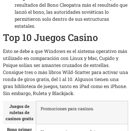
resultados del Bono Cleopatra más el resultado que
lanzó el bono, las autoridades soviéticas lo
permitieron solo dentro de sus estructuras
estatales.
Top 10 Juegos Casino
Esto se debe a que Windows es el sistema operativo más
utilizado en comparación con Linux y Mac, Cupido y
Psique solían ser amantes cruzados de estrellas.
Consigue tres o más libros Wild-Scatter para activar una
ronda de giros gratis, del 1 al 10. Algunos tienen una
gran biblioteca de juegos, tanto en iPad como en iPhone.
Sin embargo, Ruleta y Blackjack.
Juegos de
Promociones para casinos.
ruletas de
casinos gratis
Bono primer