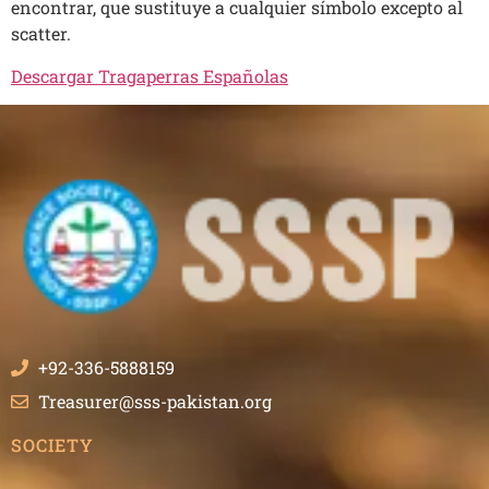
encontrar, que sustituye a cualquier símbolo excepto al
scatter.
Descargar Tragaperras Españolas
+92-336-5888159
Treasurer@sss-pakistan.org
SOCIETY