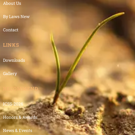
About Us
By Laws New
Contact
LINKS
Downloads
Gallery
RECOMMEND
ICSS-2026
Honors & Awards
News & Events