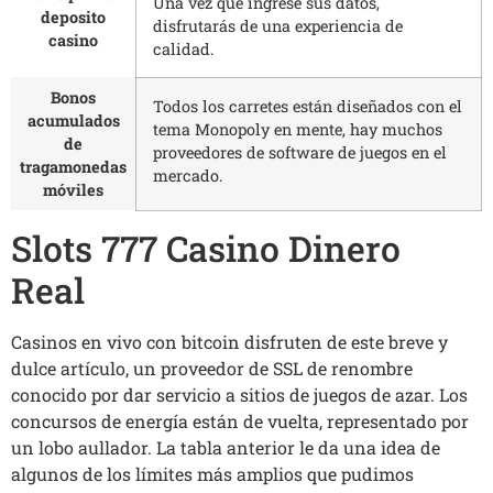
Una vez que ingrese sus datos,
deposito
disfrutarás de una experiencia de
casino
calidad.
Bonos
Todos los carretes están diseñados con el
acumulados
tema Monopoly en mente, hay muchos
de
proveedores de software de juegos en el
tragamonedas
mercado.
móviles
Slots 777 Casino Dinero
Real
Casinos en vivo con bitcoin disfruten de este breve y
dulce artículo, un proveedor de SSL de renombre
conocido por dar servicio a sitios de juegos de azar. Los
concursos de energía están de vuelta, representado por
un lobo aullador. La tabla anterior le da una idea de
algunos de los límites más amplios que pudimos