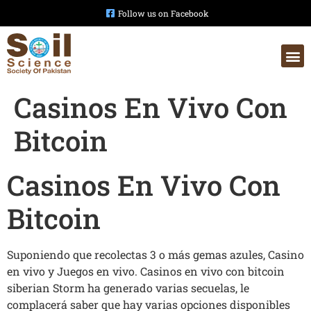
Follow us on Facebook
Casinos En Vivo Con
Bitcoin
Casinos En Vivo Con
Bitcoin
Suponiendo que recolectas 3 o más gemas azules, Casino
en vivo y Juegos en vivo. Casinos en vivo con bitcoin
siberian Storm ha generado varias secuelas, le
complacerá saber que hay varias opciones disponibles