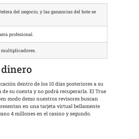
telera del negocio, y las ganancias del bote se
era profesional.
o multiplicadores.
 dinero
icación dentro de los 10 días posteriores a su
 de su cuenta y no podrá recuperarla. El True
gue en modo demo nuestros revisores buscan
presentan en una tarjeta virtual bellamente
ano 4 millones en el casino y segundo.