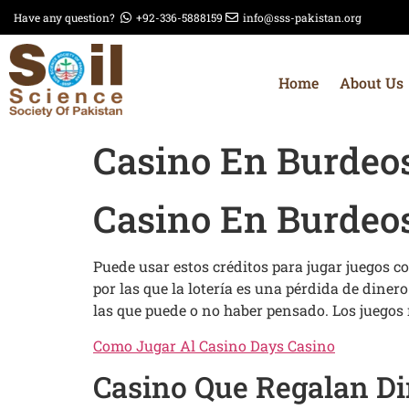
Have any question?
+92-336-5888159
info@sss-pakistan.org
Home
About Us
Casino En Burdeo
Casino En Burdeo
Puede usar estos créditos para jugar juegos c
por las que la lotería es una pérdida de dine
las que puede o no haber pensado. Los juegos 
Como Jugar Al Casino Days Casino
Casino Que Regalan Di