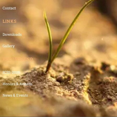
Contact
LINKS
Downloads
Gallery
RECOMMEND
ICSS-2026
Honors & Awards
News & Events