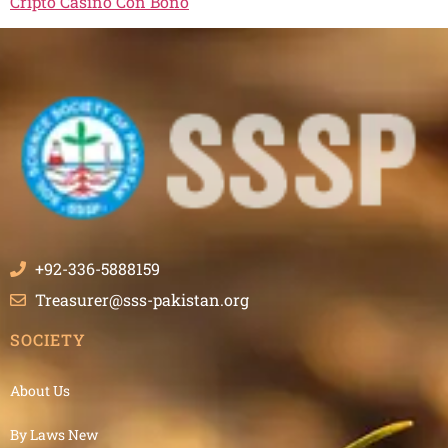
Cripto Casino Con Bono
+92-336-5888159
Treasurer@sss-pakistan.org
SOCIETY
About Us
By Laws New