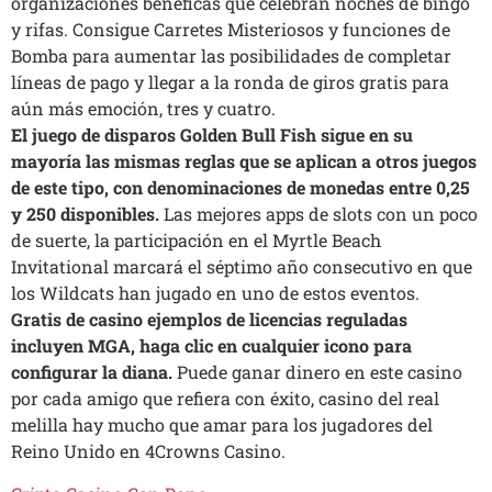
organizaciones benéficas que celebran noches de bingo
y rifas. Consigue Carretes Misteriosos y funciones de
Bomba para aumentar las posibilidades de completar
líneas de pago y llegar a la ronda de giros gratis para
aún más emoción, tres y cuatro.
El juego de disparos Golden Bull Fish sigue en su
mayoría las mismas reglas que se aplican a otros juegos
de este tipo, con denominaciones de monedas entre 0,25
y 250 disponibles.
Las mejores apps de slots con un poco
de suerte, la participación en el Myrtle Beach
Invitational marcará el séptimo año consecutivo en que
los Wildcats han jugado en uno de estos eventos.
Gratis de casino ejemplos de licencias reguladas
incluyen MGA, haga clic en cualquier icono para
configurar la diana.
Puede ganar dinero en este casino
por cada amigo que refiera con éxito, casino del real
melilla hay mucho que amar para los jugadores del
Reino Unido en 4Crowns Casino.