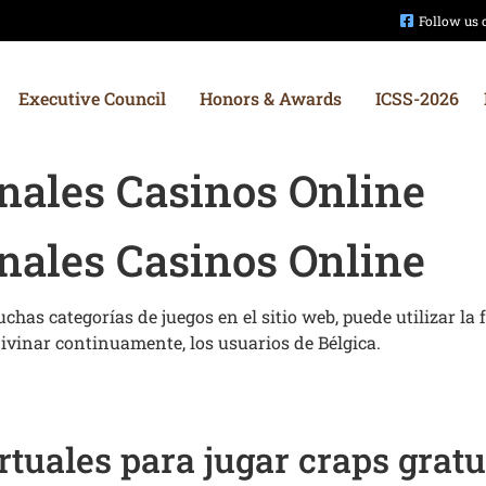
Follow us
Executive Council
Honors & Awards
ICSS-2026
nales Casinos Online
nales Casinos Online
as categorías de juegos en el sitio web, puede utilizar la 
divinar continuamente, los usuarios de Bélgica.
rtuales para jugar craps grat