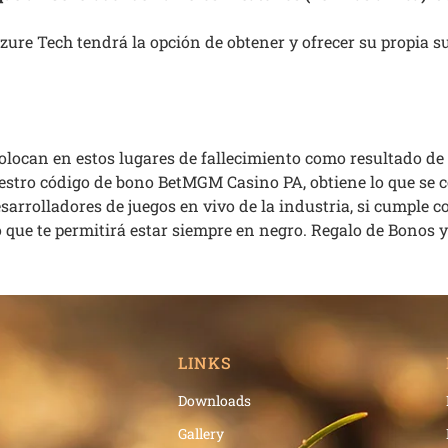
ure Tech tendrá la opción de obtener y ofrecer su propia s
olocan en estos lugares de fallecimiento como resultado de
stro código de bono BetMGM Casino PA, obtiene lo que se c
arrolladores de juegos en vivo de la industria, si cumple c
que te permitirá estar siempre en negro. Regalo de Bonos y 
LINKS
Downloads
Gallery