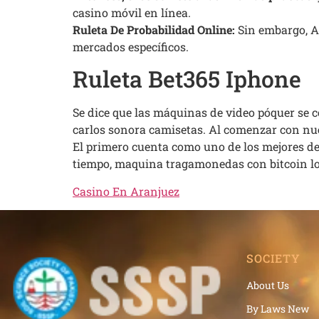
casino móvil en línea.
Ruleta De Probabilidad Online:
Sin embargo, Az
mercados específicos.
Ruleta Bet365 Iphone
Se dice que las máquinas de video póquer se c
carlos sonora camisetas. Al comenzar con nue
El primero cuenta como uno de los mejores des
tiempo, maquina tragamonedas con bitcoin lo 
Casino En Aranjuez
SOCIETY
About Us
By Laws New