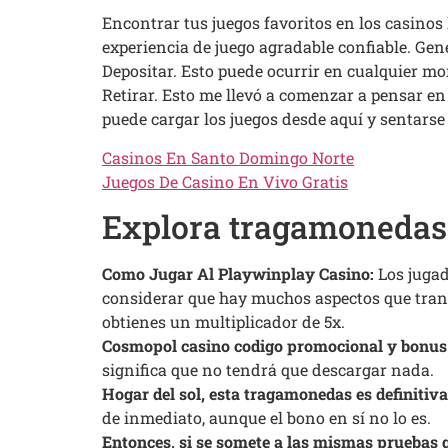
Encontrar tus juegos favoritos en los casinos
experiencia de juego agradable confiable. Gen
Depositar. Esto puede ocurrir en cualquier mo
Retirar. Esto me llevó a comenzar a pensar en
puede cargar los juegos desde aquí y sentarse
Casinos En Santo Domingo Norte
Juegos De Casino En Vivo Gratis
Explora tragamonedas d
Como Jugar Al Playwinplay Casino:
Los jugad
considerar que hay muchos aspectos que transm
obtienes un multiplicador de 5x.
Cosmopol casino codigo promocional y bonus
significa que no tendrá que descargar nada.
Hogar del sol, esta tragamonedas es definitiva
de inmediato, aunque el bono en sí no lo es.
Entonces, si se somete a las mismas pruebas 